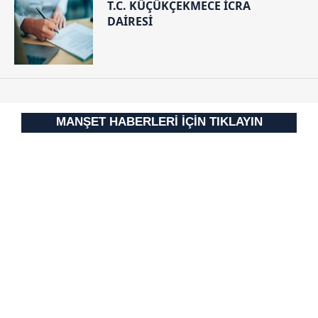
T.C. KÜÇÜKÇEKMECE İCRA
Çerezlere ilişkin tercihlerinizi aşağıda yer alan panel
DAİRESİ
vasıtasıyla belirleyebilirsiniz. Çerezlere ilişkin detaylı bilgi
için Ayarlar butonuna tıklayabilir,
Çerez Bilgilendirme
Metnimizi
ziyaret edebilirsiniz.
6698 sayılı Kişisel Verilerin Korunması Kanunu uyarınca
hazırlanmış Aydınlatma Metnimizi okumak ve sitemizde
MANŞET HABERLERİ İÇİN TIKLAYIN
ilgili mevzuata uygun olarak kullanılan çerezlerle ilgili bilgi
almak için lütfen
tıklayınız
.