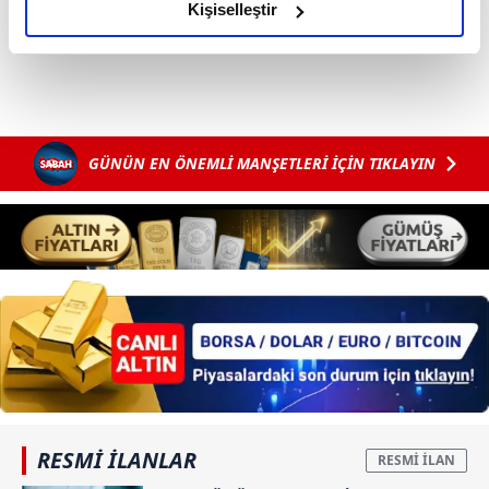
olduğunu ve sizlere en iyi içerikleri sunabilmek adına
Kişiselleştir
elimizden gelen çabayı gösterdiğimizi ve bu noktada,
reklamların maliyetlerimizi karşılamak noktasında tek gelir
kalemimiz olduğunu sizlere hatırlatmak isteriz.
Her halükârda, kullanıcılar, bu çerezlere izin vermedikleri
GÜNÜN EN ÖNEMLİ MANŞETLERİ İÇİN TIKLAYIN
takdirde, kullanıcılara hedefli reklamlar
gösterilmeyecektir."
Sizlere daha iyi bir hizmet sunabilmek için İnternet
Sitemizde kendimize ve üçüncü kişilere ait çerezler
kullanılmaktadır. Bu çerezler vasıtasıyla çeşitli kişisel
verileriniz işlenmekte olup gerekli olan çerezler bilgi
toplumu hizmetlerinin sunulması amacıyla
kullanılmaktadır. Diğer çerezler, sitemizin daha işlevsel
kılınması ve kişiselleştirilmesi ve sizlere yönelik
reklam/pazarlama faaliyetlerinin yapılması, amaçlarıyla
sınırlı olarak açık rızanız dahilinde kullanılacaktır.
RESMİ İLANLAR