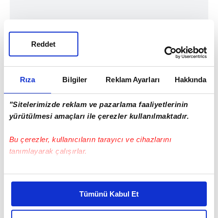
Reddet
Rıza
Bilgiler
Reklam Ayarları
Hakkında
"Sitelerimizde reklam ve pazarlama faaliyetlerinin
yürütülmesi amaçları ile çerezler kullanılmaktadır.
Bu çerezler, kullanıcıların tarayıcı ve cihazlarını
tanımlayarak çalışırlar.
Bu çerezlere izin vermeniz halinde sizlere özel
kişiselleştirilmiş reklamlar sunabilir, sayfalarımızda sizlere
Tümünü Kabul Et
daha iyi reklam deneyimi yaşatabiliriz. Bunu yaparken
amacımızın size daha iyi bir reklam deneyimi sunmak
#FATSA
#ORDU