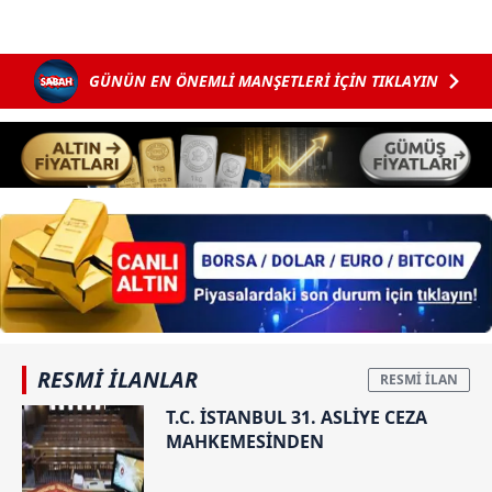
vasıtasıyla belirleyebilirsiniz. Çerezlere ilişkin detaylı bilgi
için Ayarlar butonuna tıklayabilir,
Çerez Bilgilendirme
Metnimizi
ziyaret edebilirsiniz.
GÜNÜN EN ÖNEMLİ MANŞETLERİ İÇİN TIKLAYIN
6698 sayılı Kişisel Verilerin Korunması Kanunu uyarınca
hazırlanmış Aydınlatma Metnimizi okumak ve sitemizde
ilgili mevzuata uygun olarak kullanılan çerezlerle ilgili bilgi
almak için lütfen
tıklayınız
.
RESMİ İLANLAR
T.C. İSTANBUL 31. ASLİYE CEZA
MAHKEMESİNDEN