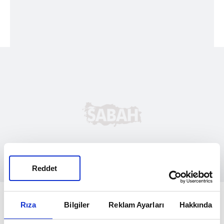
Reddet
'ARAMIZDA
SORUN YOKTU'
Rıza
Bilgiler
Reklam Ayarları
Hakkında
Emniyete götürülen ve ifadesine başvurulan