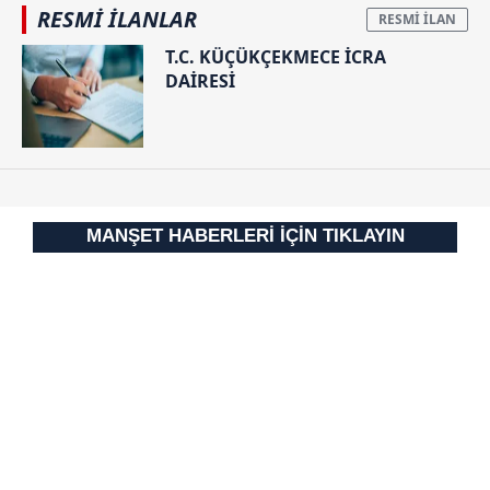
almak için lütfen
tıklayınız
.
RESMİ İLANLAR
T.C. KÜÇÜKÇEKMECE İCRA
DAİRESİ
MANŞET HABERLERİ İÇİN TIKLAYIN