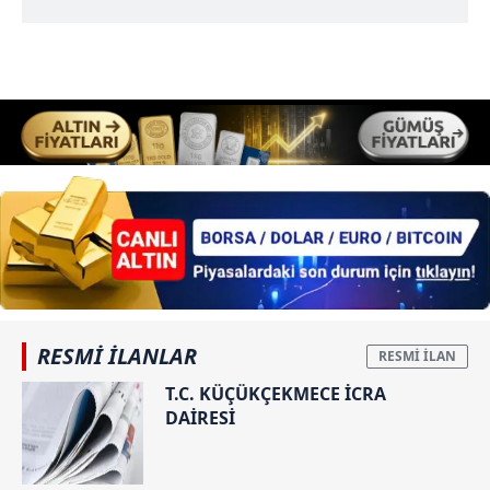
RESMİ İLANLAR
T.C. KÜÇÜKÇEKMECE İCRA
DAİRESİ