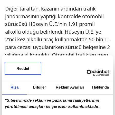
Diğer taraftan, kazanın ardından trafik
jandarmasının yaptığı kontrolde otomobil
sürücüsü Hüseyin Ü.E.'nin 1.91 promil
alkollü olduğu belirlendi. Hüseyin Ü.E.'ye
2'nci kez alkollü araç kullanmaktan 50 bin TL
para cezası uygulanırken sürücü belgesine 2
yıllığına el konuldu. Otomobil trafikten men
edilerek yediemin otoparkına çekildi.
Reddet
Gözaltına alınan otomobil sürücüsü,
jandarmadaki işlemlerinin ardından
çıkarıldığı mahkeme tarafından adli kontrol
Rıza
Bilgiler
Reklam Ayarları
Hakkında
şartıyla serbest bırakıldı.
"Sitelerimizde reklam ve pazarlama faaliyetlerinin
yürütülmesi amaçları ile çerezler kullanılmaktadır.