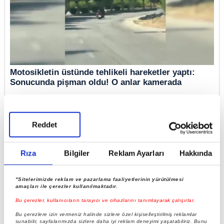
Motosikletin üstünde tehlikeli hareketler yaptı:
Sonucunda pişman oldu! O anlar kamerada
Reddet
Rıza
Bilgiler
Reklam Ayarları
Hakkında
"Sitelerimizde reklam ve pazarlama faaliyetlerinin yürütülmesi
amaçları ile çerezler kullanılmaktadır.
Bu çerezler, kullanıcıların tarayıcı ve cihazlarını tanımlayarak çalışırlar.
Bu çerezlere izin vermeniz halinde sizlere özel kişiselleştirilmiş reklamlar
Otomobil çarptı, motosikletiyle birlikte böyle
sunabilir, sayfalarımızda sizlere daha iyi reklam deneyimi yaşatabiliriz. Bunu