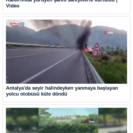
Video
Antalya'da seyir halindeyken yanmaya başlayan
yolcu otobüsü küle döndü