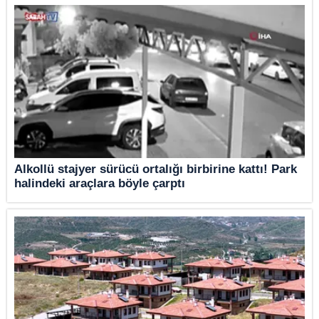
Alkollü stajyer sürücü ortalığı birbirine kattı! Park
halindeki araçlara böyle çarptı