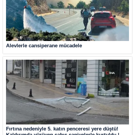
Alevlerle cansiperane mücadele
Fırtına nedeniyle 5. katın penceresi yere düştü!
Kaldırımda yürüyen şahıs saniyelerle kurtuldu |