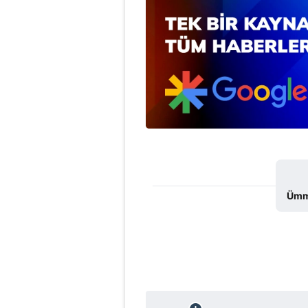
mevzuata uygun olarak kullanılan
Ümmü