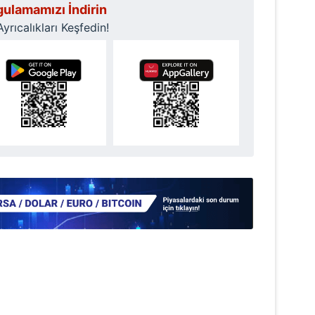
ulamamızı İndirin
rıcalıkları Keşfedin!