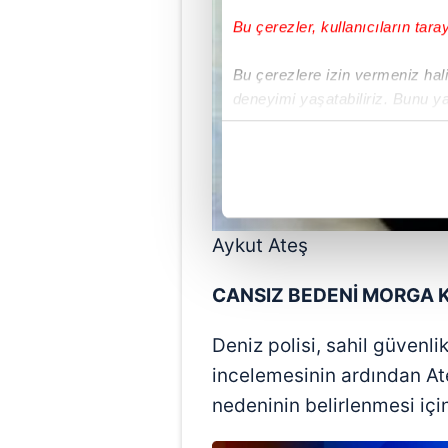
Bu çerezler, kullanıcıların tara
Bu çerezlere izin vermeniz halin
deneyimi yaşatabiliriz. Bunu y
içerikleri sunabilmek adına el
noktasında tek gelir kalemimiz 
Her halükârda, kullanıcılar, bu 
Sizlere daha iyi bir hizmet sun
Aykut Ateş
çerezler vasıtasıyla çeşitli kiş
amacıyla kullanılmaktadır. Diğer
CANSIZ BEDENİ MORGA K
reklam/pazarlama faaliyetlerinin
Deniz polisi, sahil güvenli
Çerezlere ilişkin tercihlerinizi 
incelemesinin ardından At
butonuna tıklayabilir,
Çerez Bi
nedeninin belirlenmesi içi
6698 sayılı Kişisel Verilerin 