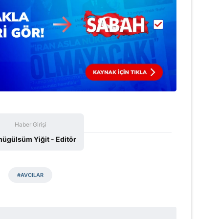
 çerezlerle ilgili bilgi almak için lütfen
tıklayınız
.
Haber Girişi
gülsüm Yiğit - Editör
#AVCILAR