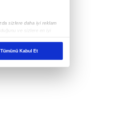
ızda sizlere daha iyi reklam
duğunu ve sizlere en iyi
liyetlerimizi karşılamak
Tümünü Kabul Et
ar gösterilmeyecektir."
çerezler kullanılmaktadır. Bu
u hizmetlerinin sunulması
i ve sizlere yönelik
nılacaktır.
kin detaylı bilgi için Ayarlar
ak ve sitemizde ilgili