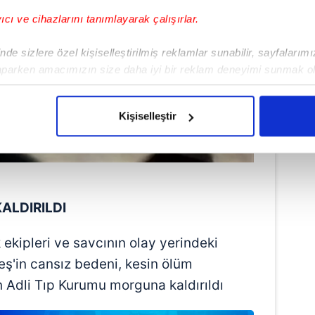
yıcı ve cihazlarını tanımlayarak çalışırlar.
de sizlere özel kişiselleştirilmiş reklamlar sunabilir, sayfalarım
aparken amacımızın size daha iyi bir reklam deneyimi sunmak ol
imizden gelen çabayı gösterdiğimizi ve bu noktada, reklamların ma
olduğunu sizlere hatırlatmak isteriz.
Kişiselleştir
çerezlere izin vermedikleri takdirde, kullanıcılara hedefli reklaml
abilmek için İnternet Sitemizde kendimize ve üçüncü kişilere ait 
isel verileriniz işlenmekte olup gerekli olan çerezler bilgi toplum
 çerezler, sitemizin daha işlevsel kılınması ve kişiselleştirilmes
ALDIRILDI
 yapılması, amaçlarıyla sınırlı olarak açık rızanız dahilinde kulla
k ekipleri ve savcının olay yerindeki
aşağıda yer alan panel vasıtasıyla belirleyebilirsiniz. Çerezlere iliş
eş'in cansız bedeni, kesin ölüm
lgilendirme Metnimizi
ziyaret edebilirsiniz.
n Adli Tıp Kurumu morguna kaldırıldı
Korunması Kanunu uyarınca hazırlanmış Aydınlatma Metnimizi okum