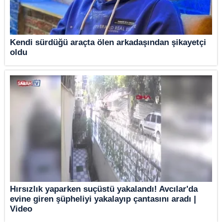
Kendi sürdüğü araçta ölen arkadaşından şikayetçi
oldu
Hırsızlık yaparken suçüstü yakalandı! Avcılar'da
evine giren şüpheliyi yakalayıp çantasını aradı |
Video