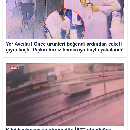
Yer Avcılar! Önce ürünleri beğendi ardından ceketi
giyip kaçtı: Pişkin hırsız kameraya böyle yakalandı!
Küçükçekmece'de otomobilin İETT otobüsüne