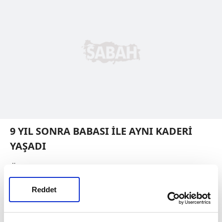
9 YIL SONRA BABASI İLE AYNI KADERİ
YAŞADI
Öte yandan, kazayla ilgili bir detay ortaya
çıktı. 2010 yılında da İ.Y. (40) idaresindeki bir
Reddet
otomobilin frenlerinin boşalması sonucu
kahvehaneye girdiği ve kazada yaralanan