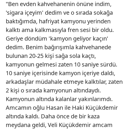
"Ben evden kahvehanenin önüne indim,
gösterilmeyecektir."
'sigara içeyim' dedim ve o sırada sokağa
Sizlere daha iyi bir hizmet sunabilmek için İnternet
baktığımda, hafriyat kamyonu yerinden
Sitemizde kendimize ve üçüncü kişilere ait çerezler
kalktı ama kalkmasıyla fren sesi bir oldu.
kullanılmaktadır. Bu çerezler vasıtasıyla çeşitli kişisel
Geriye döndüm 'kamyon geliyor kaçın'
verileriniz işlenmekte olup gerekli olan çerezler bilgi
dedim. Benim bağırışımla kahvehanede
toplumu hizmetlerinin sunulması amacıyla
kullanılmaktadır. Diğer çerezler, sitemizin daha işlevsel
bulunan 20-25 kişi sağa sola kaçtı,
kılınması ve kişiselleştirilmesi ve sizlere yönelik
kamyonun gelmesi zaten 10 saniye sürdü.
reklam/pazarlama faaliyetlerinin yapılması, amaçlarıyla
10 saniye içerisinde kamyon içeriye daldı,
sınırlı olarak açık rızanız dahilinde kullanılacaktır.
arkadaşlar müdahale etmeye kalktılar, zaten
Çerezlere ilişkin tercihlerinizi aşağıda yer alan panel
2 kişi o sırada kamyonun altındaydı.
vasıtasıyla belirleyebilirsiniz. Çerezlere ilişkin detaylı bilgi
Kamyonun altında kalanlar yakınlarımdı.
için Ayarlar butonuna tıklayabilir,
Çerez Bilgilendirme
Amcamın oğlu Hasan ile Haki Küçükdemir
Metnimizi
ziyaret edebilirsiniz.
altında kaldı. Daha önce de bir kaza
6698 sayılı Kişisel Verilerin Korunması Kanunu uyarınca
meydana geldi, Veli Küçükdemir amcam