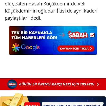
hazırlanmış Aydınlatma Metnimizi okumak ve sitemizde
olur, zaten Hasan Küçükdemir de Veli
ilgili mevzuata uygun olarak kullanılan çerezlerle ilgili bilgi
Küçükdemir'in oğludur. İkisi de aynı kaderi
almak için lütfen
tıklayınız
.
paylaştılar" dedi.
GÜNÜN EN ÖNEMLİ MANŞETLERİ İÇİN TIKLAYIN