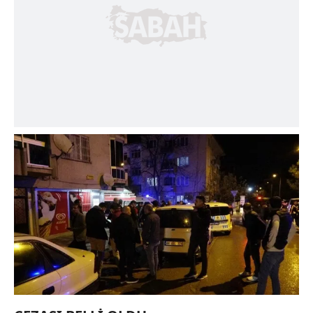
kullanılmaktadır. Bu çerezler vasıtasıyla çeşitli kişisel
verileriniz işlenmekte olup gerekli olan çerezler bilgi
toplumu hizmetlerinin sunulması amacıyla
kullanılmaktadır. Diğer çerezler, sitemizin daha işlevsel
kılınması ve kişiselleştirilmesi ve sizlere yönelik
reklam/pazarlama faaliyetlerinin yapılması, amaçlarıyla
sınırlı olarak açık rızanız dahilinde kullanılacaktır.
Çerezlere ilişkin tercihlerinizi aşağıda yer alan panel
vasıtasıyla belirleyebilirsiniz. Çerezlere ilişkin detaylı bilgi
için Ayarlar butonuna tıklayabilir,
Çerez Bilgilendirme
Metnimizi
ziyaret edebilirsiniz.
6698 sayılı Kişisel Verilerin Korunması Kanunu uyarınca
hazırlanmış Aydınlatma Metnimizi okumak ve sitemizde
ilgili mevzuata uygun olarak kullanılan çerezlerle ilgili bilgi
almak için lütfen
tıklayınız
.