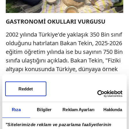
GASTRONOMİ OKULLARI VURGUSU
2002 yılında Türkiye'de yaklaşık 350 Bin sınıf
olduğunu hatırlatan Bakan Tekin, 2025-2026
eğitim öğretim yılında ise bu sayının 750 Bin
sınıfa ulaştığını açıkladı. Bakan Tekin, "Fiziki
altyapı konusunda Türkiye, dünyaya örnek
gösterilecek bir seviyeye geldi. Diğer
yandan ülkemizin kültürüne de sahip
Reddet
çıkıyoruz. Yemek kültürümüz son derece
zengin. Sadece tariflerden ibaret kalsın
Rıza
Bilgiler
Reklam Ayarları
Hakkında
istemiyoruz. Türkiye'nin farklı bölgelerinde
gastronomi okulları açacağız. Yerel yemek
"Sitelerimizde reklam ve pazarlama faaliyetlerinin