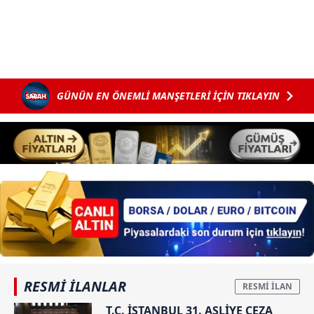
GÜNÜN EN ÖNEMLİ MANŞETLERİ İÇİN TIKLAYIN
RESMİ İLANLAR
T.C. İSTANBUL 31. ASLİYE CEZA