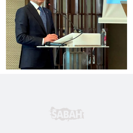
için Ayarlar butonuna tıklayabilir,
Çerez Bilgilendirme
Metnimizi
ziyaret edebilirsiniz.
6698 sayılı Kişisel Verilerin Korunması Kanunu uyarınca
hazırlanmış Aydınlatma Metnimizi okumak ve sitemizde
ilgili mevzuata uygun olarak kullanılan çerezlerle ilgili bilgi
almak için lütfen
tıklayınız
.