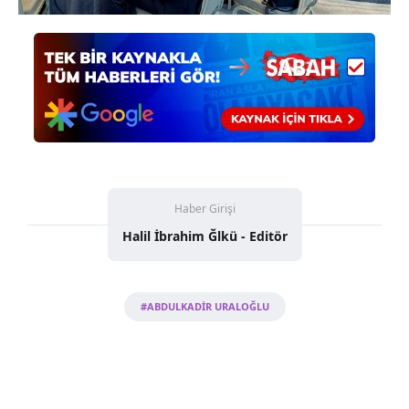
Haber Girişi
Halil İbrahim Ğlkü - Editör
#ABDULKADİR URALOĞLU