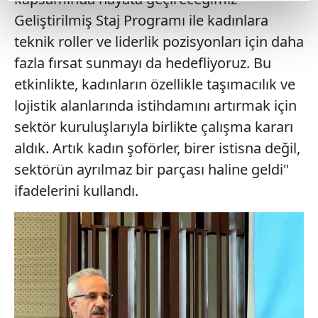
reklamların maliyetlerimizi karşılamak noktasında tek gelir
Geliştirilmiş Staj Programı ile kadınlara
kalemimiz olduğunu sizlere hatırlatmak isteriz.
teknik roller ve liderlik pozisyonları için daha
Her halükârda, kullanıcılar, bu çerezlere izin vermedikleri
fazla fırsat sunmayı da hedefliyoruz. Bu
takdirde, kullanıcılara hedefli reklamlar
etkinlikte, kadınların özellikle taşımacılık ve
gösterilmeyecektir."
lojistik alanlarında istihdamını artırmak için
sektör kuruluşlarıyla birlikte çalışma kararı
Sizlere daha iyi bir hizmet sunabilmek için İnternet
Sitemizde kendimize ve üçüncü kişilere ait çerezler
aldık. Artık kadın şoförler, birer istisna değil,
kullanılmaktadır. Bu çerezler vasıtasıyla çeşitli kişisel
sektörün ayrılmaz bir parçası haline geldi"
verileriniz işlenmekte olup gerekli olan çerezler bilgi
ifadelerini kullandı.
toplumu hizmetlerinin sunulması amacıyla
kullanılmaktadır. Diğer çerezler, sitemizin daha işlevsel
kılınması ve kişiselleştirilmesi ve sizlere yönelik
reklam/pazarlama faaliyetlerinin yapılması, amaçlarıyla
sınırlı olarak açık rızanız dahilinde kullanılacaktır.
Çerezlere ilişkin tercihlerinizi aşağıda yer alan panel
vasıtasıyla belirleyebilirsiniz. Çerezlere ilişkin detaylı bilgi