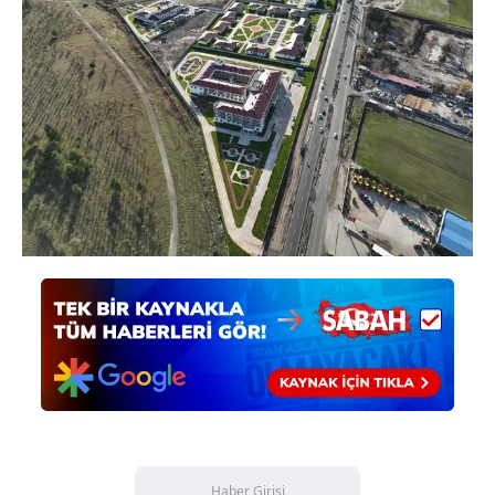
ilgili mevzuata uygun olarak kullanılan çerezlerle ilgili bilgi
almak için lütfen
tıklayınız
.
Haber Girişi