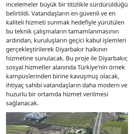
incelemeler büyük bir titizlikle sürdürüldüğü
gösterilmeyecektir."
belirtildi. Vatandaşların en güvenli ve en
Sizlere daha iyi bir hizmet sunabilmek için İnternet
kaliteli hizmeti sunmak hedefiyle yürütülen
Sitemizde kendimize ve üçüncü kişilere ait çerezler
bu teknik çalışmaların tamamlanmasının
kullanılmaktadır. Bu çerezler vasıtasıyla çeşitli kişisel
ardından, kuruluşların geçici kabul işlemleri
verileriniz işlenmekte olup gerekli olan çerezler bilgi
toplumu hizmetlerinin sunulması amacıyla
gerçekleştirilerek Diyarbakır halkının
kullanılmaktadır. Diğer çerezler, sitemizin daha işlevsel
hizmetine sunulacak. Bu proje ile Diyarbakır,
kılınması ve kişiselleştirilmesi ve sizlere yönelik
sosyal hizmetler alanında Türkiye'nin örnek
reklam/pazarlama faaliyetlerinin yapılması, amaçlarıyla
kampüslerinden birine kavuşmuş olacak,
sınırlı olarak açık rızanız dahilinde kullanılacaktır.
ihtiyaç sahibi vatandaşların daha modern ve
Çerezlere ilişkin tercihlerinizi aşağıda yer alan panel
huzurlu bir ortamda hizmet verilmesi
vasıtasıyla belirleyebilirsiniz. Çerezlere ilişkin detaylı bilgi
sağlanacak.
için Ayarlar butonuna tıklayabilir,
Çerez Bilgilendirme
Metnimizi
ziyaret edebilirsiniz.
6698 sayılı Kişisel Verilerin Korunması Kanunu uyarınca
hazırlanmış Aydınlatma Metnimizi okumak ve sitemizde