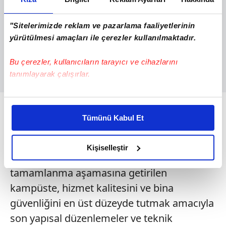
"Sitelerimizde reklam ve pazarlama faaliyetlerinin
yürütülmesi amaçları ile çerezler kullanılmaktadır.
Bu çerezler, kullanıcıların tarayıcı ve cihazlarını
tanımlayarak çalışırlar.
Bu çerezlere izin vermeniz halinde sizlere özel
EN YÜKSEK STANDARTLAR İÇİN TİTİZ
kişiselleştirilmiş reklamlar sunabilir, sayfalarımızda sizlere
ÇALIŞMA
Tümünü Kabul Et
daha iyi reklam deneyimi yaşatabiliriz. Bunu yaparken
amacımızın size daha iyi bir reklam deneyimi sunmak
2023 yılı Haziran ayında yer teslimi yapılan
olduğunu ve sizlere en iyi içerikleri sunabilmek adına
Kişiselleştir
ve kısa sürede fiziksel gerçekleşmesi
elimizden gelen çabayı gösterdiğimizi ve bu noktada,
tamamlanma aşamasına getirilen
reklamların maliyetlerimizi karşılamak noktasında tek gelir
kalemimiz olduğunu sizlere hatırlatmak isteriz.
kampüste, hizmet kalitesini ve bina
güvenliğini en üst düzeyde tutmak amacıyla
Her halükârda, kullanıcılar, bu çerezlere izin vermedikleri
son yapısal düzenlemeler ve teknik
takdirde, kullanıcılara hedefli reklamlar