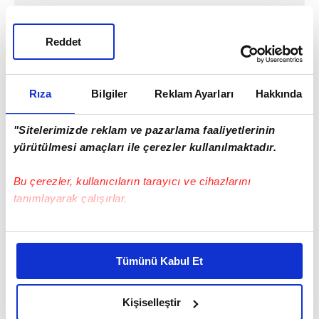
Reddet
Rıza
Bilgiler
Reklam Ayarları
Hakkında
"Sitelerimizde reklam ve pazarlama faaliyetlerinin
yürütülmesi amaçları ile çerezler kullanılmaktadır.
Bu çerezler, kullanıcıların tarayıcı ve cihazlarını
tanımlayarak çalışırlar.
Bu çerezlere izin vermeniz halinde sizlere özel
kişiselleştirilmiş reklamlar sunabilir, sayfalarımızda sizlere
Tümünü Kabul Et
daha iyi reklam deneyimi yaşatabiliriz. Bunu yaparken
amacımızın size daha iyi bir reklam deneyimi sunmak
olduğunu ve sizlere en iyi içerikleri sunabilmek adına
Kişiselleştir
elimizden gelen çabayı gösterdiğimizi ve bu noktada,