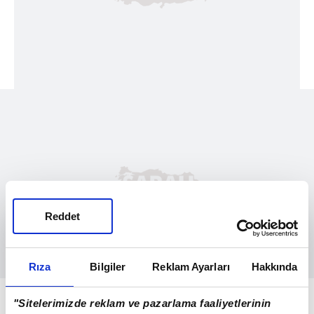
Reddet
Rıza
Bilgiler
Reklam Ayarları
Hakkında
Olayın ardından olası yeni bir gerginliğin
"Sitelerimizde reklam ve pazarlama faaliyetlerinin