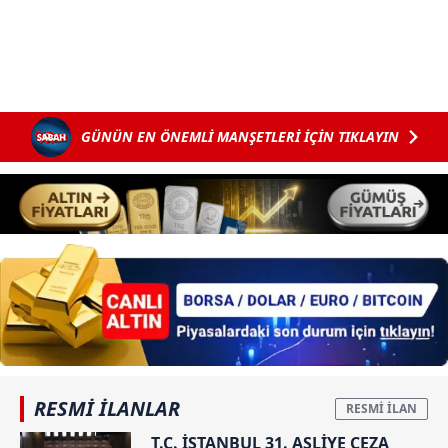
Sitemizde kendimize ve üçüncü kişilere ait çerezler
kullanılmaktadır. Bu çerezler vasıtasıyla çeşitli kişisel
verileriniz işlenmekte olup gerekli olan çerezler bilgi
toplumu hizmetlerinin sunulması amacıyla
kullanılmaktadır. Diğer çerezler, sitemizin daha işlevsel
GÜNÜN EN ÖNEMLİ MANŞETLERİ İÇİN TIKLAYIN
kılınması ve kişiselleştirilmesi ve sizlere yönelik
reklam/pazarlama faaliyetlerinin yapılması, amaçlarıyla
sınırlı olarak açık rızanız dahilinde kullanılacaktır.
Çerezlere ilişkin tercihlerinizi aşağıda yer alan panel
vasıtasıyla belirleyebilirsiniz. Çerezlere ilişkin detaylı bilgi
için Ayarlar butonuna tıklayabilir,
Çerez Bilgilendirme
Metnimizi
ziyaret edebilirsiniz.
6698 sayılı Kişisel Verilerin Korunması Kanunu uyarınca
hazırlanmış Aydınlatma Metnimizi okumak ve sitemizde
ilgili mevzuata uygun olarak kullanılan çerezlerle ilgili bilgi
RESMİ İLANLAR
almak için lütfen
tıklayınız
.
T.C. İSTANBUL 31. ASLİYE CEZA