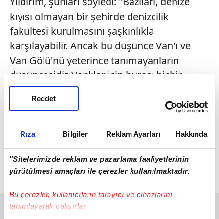
Yıldırım, şunları söyledi: "Bazıları, denize
kıyısı olmayan bir şehirde denizcilik
fakültesi kurulmasını şaşkınlıkla
karşılayabilir. Ancak bu düşünce Van'ı ve
Van Gölü'nü yeterince tanımayanların
düşüncesidir. Vanlılar için burası hiçbir
zaman yalnızca bir göl olmamıştır. Yaklaşık 4
Reddet
bin kilometrekarelik yüzölçümüyle Van
Gölü, birçok ilin ve hatta bazı ülkelerin
yüzölçümüne yakındır. Bu nedenle Vanlılar
Rıza
Bilgiler
Reklam Ayarları
Hakkında
için burası bir gölden öte adeta bir denizdir.
"Sitelerimizde reklam ve pazarlama faaliyetlerinin
Bu anlayışla Van'a denizcilik fakültesi çok
yürütülmesi amaçları ile çerezler kullanılmaktadır.
yakışmaktadır."
Bu çerezler, kullanıcıların tarayıcı ve cihazlarını
tanımlayarak çalışırlar.