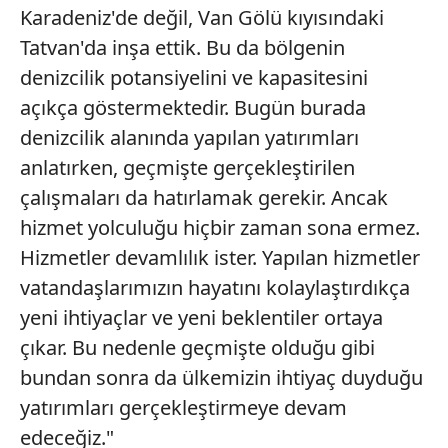
kullanılmaktadır. Diğer çerezler, sitemizin daha işlevsel
Karadeniz'de değil, Van Gölü kıyısındaki
kılınması ve kişiselleştirilmesi ve sizlere yönelik
Tatvan'da inşa ettik. Bu da bölgenin
reklam/pazarlama faaliyetlerinin yapılması, amaçlarıyla
denizcilik potansiyelini ve kapasitesini
sınırlı olarak açık rızanız dahilinde kullanılacaktır.
açıkça göstermektedir. Bugün burada
Çerezlere ilişkin tercihlerinizi aşağıda yer alan panel
denizcilik alanında yapılan yatırımları
vasıtasıyla belirleyebilirsiniz. Çerezlere ilişkin detaylı bilgi
anlatırken, geçmişte gerçekleştirilen
için Ayarlar butonuna tıklayabilir,
Çerez Bilgilendirme
çalışmaları da hatırlamak gerekir. Ancak
Metnimizi
ziyaret edebilirsiniz.
hizmet yolculuğu hiçbir zaman sona ermez.
6698 sayılı Kişisel Verilerin Korunması Kanunu uyarınca
Hizmetler devamlılık ister. Yapılan hizmetler
hazırlanmış Aydınlatma Metnimizi okumak ve sitemizde
vatandaşlarımızın hayatını kolaylaştırdıkça
ilgili mevzuata uygun olarak kullanılan çerezlerle ilgili bilgi
yeni ihtiyaçlar ve yeni beklentiler ortaya
almak için lütfen
tıklayınız
.
çıkar. Bu nedenle geçmişte olduğu gibi
bundan sonra da ülkemizin ihtiyaç duyduğu
yatırımları gerçekleştirmeye devam
edeceğiz."