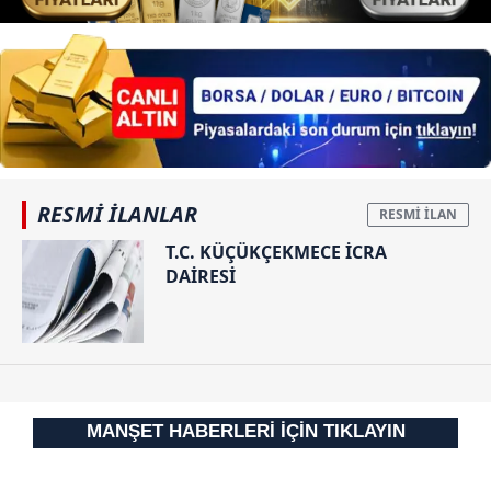
RESMİ İLANLAR
T.C. KÜÇÜKÇEKMECE İCRA
DAİRESİ
MANŞET HABERLERİ İÇİN TIKLAYIN