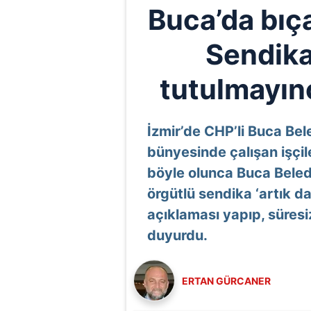
Buca’da bıç
Sendika
tutulmayınca
İzmir’de CHP’li Buca B
bünyesinde çalışan işçil
böyle olunca Buca Beled
örgütlü sendika ‘artık
açıklaması yapıp, süresiz
duyurdu.
ERTAN GÜRCANER