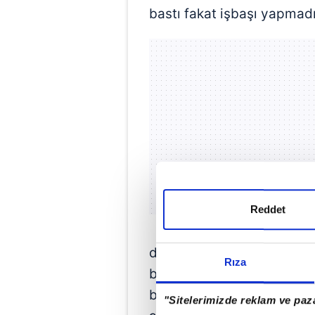
bastı fakat işbaşı yapmadı
Reddet
dikkat çekildi. Belediye ça
Rıza
bırakma eyleminin 9 Şubat
başladığını duyuran sendik
"Sitelerimizde reklam ve paza