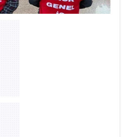
 çerezlerle ilgili bilgi almak için lütfen
tıklayınız
.