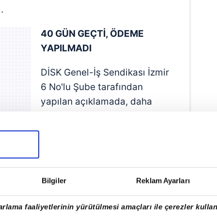
.
40 GÜN GEÇTİ, ÖDEME
YAPILMADI
DİSK Genel-İş Sendikası İzmir
6 No'lu Şube tarafından
yapılan açıklamada, daha
önce verilen ödeme tarihinin
üzerinden yaklaşık 40 gün
geçmesine rağmen herhangi
bir ödeme yapılmadığına
tısı altındaki tüm birimlerde süresiz iş
Bilgiler
Reklam Ayarları
 2026 Pazartesi günü itibariyle
a belediye işçisinin artık ekonomik
rlama faaliyetlerinin yürütülmesi amaçları ile çerezler kullan