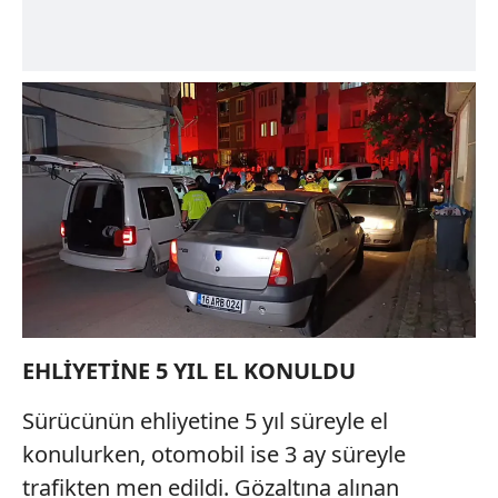
Çerezlere ilişkin tercihlerinizi aşağıda yer alan panel
vasıtasıyla belirleyebilirsiniz. Çerezlere ilişkin detaylı bilgi
için Ayarlar butonuna tıklayabilir,
Çerez Bilgilendirme
Metnimizi
ziyaret edebilirsiniz.
6698 sayılı Kişisel Verilerin Korunması Kanunu uyarınca
hazırlanmış Aydınlatma Metnimizi okumak ve sitemizde
ilgili mevzuata uygun olarak kullanılan çerezlerle ilgili bilgi
almak için lütfen
tıklayınız
.
EHLİYETİNE 5 YIL EL KONULDU
Sürücünün ehliyetine 5 yıl süreyle el
konulurken, otomobil ise 3 ay süreyle
trafikten men edildi. Gözaltına alınan