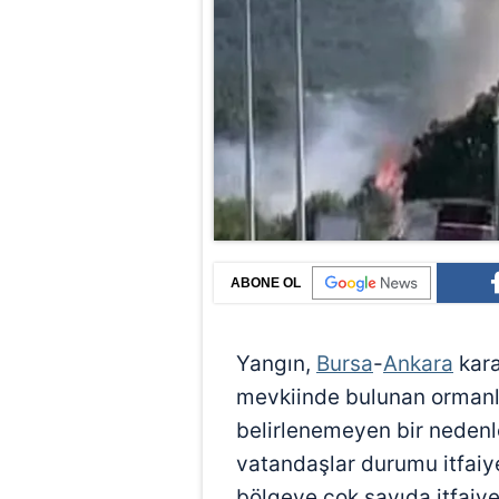
ABONE OL
Yangın,
Bursa
-
Ankara
kara
mevkiinde bulunan ormanl
belirlenemeyen bir nedenl
vatandaşlar durumu itfaiye 
bölgeye çok sayıda itfaiy