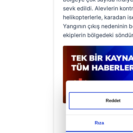
sevk edildi. Alevlerin kont
helikopterlerle, karadan i
Yangının çıkış nedeninin be
ekiplerin bölgedeki söndü
Reddet
#BURSA
Rıza