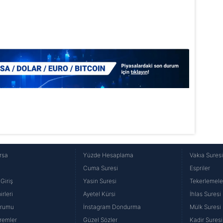
Korunması Kanunu uyarınca hazırlanmış Aydınlatma Metnimizi okum
 çerezlerle ilgili bilgi almak için lütfen
tıklayınız
.
rsa
Yüzde Hesaplama
Vakıa Sures
Cuma Suresi
Espriler
Giriş
Yasin Suresi
Tekerlemele
rleri
Ayetel Kürsi
İhlas Suresi
urumu
İnstagram Dondurma
Mülk Suresi
remler
Güzel Sözler
Kadir Suresi