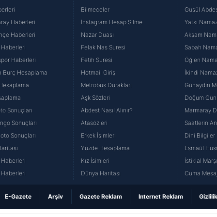
erleri
Bilmeceler
Gusül Abdes
ray Haberleri
İnstagram Hesap Silme
Yatsı Namazı
hçe Haberleri
Nazar Duası
Akşam Namaz
 Haberleri
Felak Nas Suresi
Sabah Namaz
por Haberleri
Fetih Suresi
Öğlen Namazı
n Burç Hesaplama
Hotmail Giriş
İkindi Namaz
 Hesaplama
Metrobüs Durakları
Günaydın Me
saplama
Aşk Sözleri
Doğum Günü
to Sonuçları
Abdest Nasıl Alınır?
Marmaray Du
yango Sonuçları
Atasözleri
Saatlerin A
Loto Sonuçları
Erkek İsimleri
Dini Bilgiler
aritası
Yüzde Hesaplama
Esmaül Hüs
Haberleri
Kız İsimleri
İstiklal Marş
Haberleri
Dünya Haritası
Cuma Mesaj
E-Gazete
Arşiv
Gazete Reklam
Internet Reklam
Gizlili