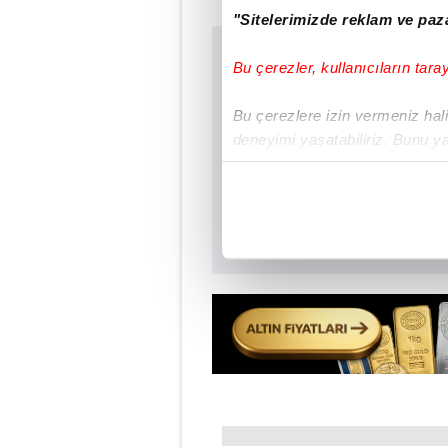
"Sitelerimizde reklam ve paza
Sabah.com.tr Uyg
Bu çerezler, kullanıcıların tara
Uygulamalara Özel Ay
Bu çerezlere izin vermeniz halin
deneyimi yaşatabiliriz. Bunu y
içerikleri sunabilmek adına el
noktasında tek gelir kalemimiz 
Her halükârda, kullanıcılar, bu 
Sizlere daha iyi bir hizmet sun
çerezler vasıtasıyla çeşitli kiş
amacıyla kullanılmaktadır. Diğer
reklam/pazarlama faaliyetlerinin
Çerezlere ilişkin tercihlerinizi 
butonuna tıklayabilir,
Çerez Bi