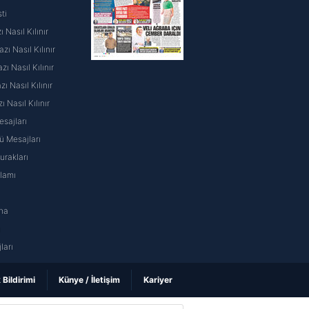
ti
 Nasıl Kılınır
ı Nasıl Kılınır
ı Nasıl Kılınır
 Nasıl Kılınır
ı Nasıl Kılınır
sajları
 Mesajları
rakları
nlamı
na
ı
ları
k Bildirimi
Künye / İletişim
Kariyer