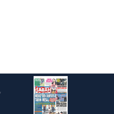
ak ve sitemizde ilgili
i
r