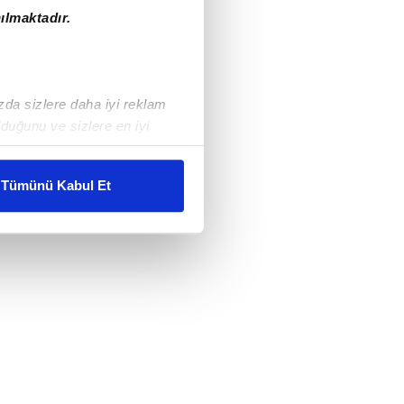
ılmaktadır.
ızda sizlere daha iyi reklam
duğunu ve sizlere en iyi
liyetlerimizi karşılamak
Tümünü Kabul Et
ar gösterilmeyecektir."
çerezler kullanılmaktadır. Bu
u hizmetlerinin sunulması
i ve sizlere yönelik
nılacaktır.
kin detaylı bilgi için Ayarlar