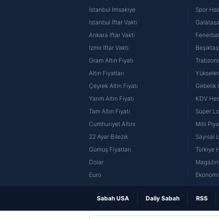
İstanbul İmsakiye
Spor Hab
İstanbul İftar Vakti
Galatasa
Ankara İftar Vakti
Fenerba
İzmir İftar Vakti
Beşiktaş
Gram Altın Fiyatı
Trabzons
Altın Fiyatları
Yüksele
Çeyrek Altın Fiyatı
Gebelik
Yarım Altın Fiyatı
KDV He
Tam Altın Fiyatı
Süper Lo
Cumhuriyet Altını
Milli Pi
22 Ayar Bilezik
Sayısal 
Gümüş Fiyatları
Türkiye H
Dolar
Magazin 
Euro
Ekonomi 
Sabah USA
Daily Sabah
RSS