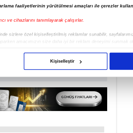
rlama faaliyetlerinin yürütülmesi amaçları ile çerezler kullan
ulamamızı İndirin
yıcı ve cihazlarını tanımlayarak çalışırlar.
rıcalıkları Keşfedin!
de sizlere özel kişiselleştirilmiş reklamlar sunabilir, sayfalarım
aparken amacımızın size daha iyi bir reklam deneyimi sunmak ol
imizden gelen çabayı gösterdiğimizi ve bu noktada, reklamların ma
olduğunu sizlere hatırlatmak isteriz.
Kişiselleştir
çerezlere izin vermedikleri takdirde, kullanıcılara hedefli reklaml
abilmek için İnternet Sitemizde kendimize ve üçüncü kişilere ait 
isel verileriniz işlenmekte olup gerekli olan çerezler bilgi toplum
 çerezler, sitemizin daha işlevsel kılınması ve kişiselleştirilmes
 yapılması, amaçlarıyla sınırlı olarak açık rızanız dahilinde kulla
aşağıda yer alan panel vasıtasıyla belirleyebilirsiniz. Çerezlere iliş
lgilendirme Metnimizi
ziyaret edebilirsiniz.