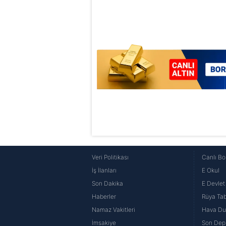
6698 sayılı Kişisel Verilerin 
mevzuata uygun olarak kullanılan
Veri Politikası
Canlı Bo
İş İlanları
E Okul
Son Dakika
E Devlet 
Haberler
Rüya Tabi
Namaz Vakitleri
Hava D
İmsakiye
Son Dep