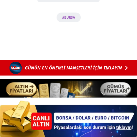
almak için lütfen
tıklayınız
.
#BURSA
GÜNÜN EN ÖNEMLİ MANŞETLERİ İÇİN TIKLAYIN