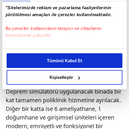
klinik odası bulunacak.
"Sitelerimizde reklam ve pazarlama faaliyetlerinin
yürütülmesi amaçları ile çerezler kullanılmaktadır.
Bu çerezler, kullanıcıların tarayıcı ve cihazlarını
tanımlayarak çalışırlar.
Bu çerezlere izin vermeniz halinde sizlere özel
kişiselleştirilmiş reklamlar sunabilir, sayfalarımızda sizlere
Tümünü Kabul Et
daha iyi reklam deneyimi yaşatabiliriz. Bunu yaparken
amacımızın size daha iyi bir reklam deneyimi sunmak
olduğunu ve sizlere en iyi içerikleri sunabilmek adına
Kişiselleştir
elimizden gelen çabayı gösterdiğimizi ve bu noktada,
Deprem simülatörü uygulanacak binada bir
reklamların maliyetlerimizi karşılamak noktasında tek gelir
kalemimiz olduğunu sizlere hatırlatmak isteriz.
kat tamamen poliklinik hizmetine ayrılacak.
Diğer bir katta ise 6 ameliyathane, 1
Her halükârda, kullanıcılar, bu çerezlere izin vermedikleri
doğumhane ve girişimsel üniteleri içeren
takdirde, kullanıcılara hedefli reklamlar
modern, emniyetli ve fonksiyonel bir
gösterilmeyecektir."