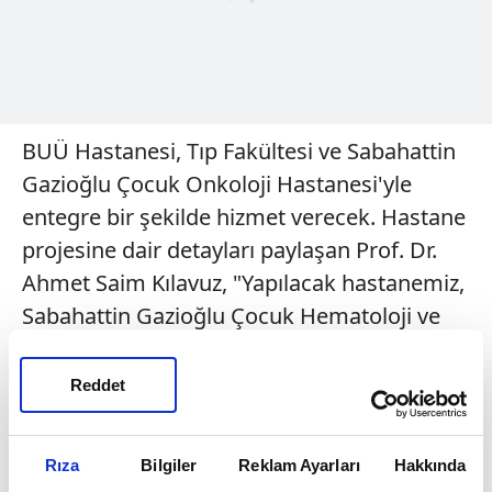
BUÜ Hastanesi, Tıp Fakültesi ve Sabahattin
Gazioğlu Çocuk Onkoloji Hastanesi'yle
entegre bir şekilde hizmet verecek. Hastane
projesine dair detayları paylaşan Prof. Dr.
Ahmet Saim Kılavuz, "Yapılacak hastanemiz,
Sabahattin Gazioğlu Çocuk Hematoloji ve
Onkoloji Hastanemiz ile tam bir
entegrasyon içerisinde hizmet verecek.
Reddet
Toplam 59 bin metrekare inşaat alanı
bulunan ve 250 yataklı hastane içerisinde;
Rıza
Bilgiler
Reklam Ayarları
Hakkında
75 çocuk yoğun bakım ve 175 tek kişilik