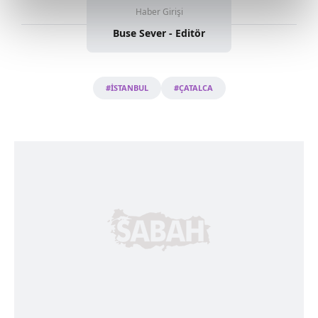
reklamların maliyetlerimizi karşılamak noktasında tek gelir
Haber Girişi
kalemimiz olduğunu sizlere hatırlatmak isteriz.
Buse Sever - Editör
Her halükârda, kullanıcılar, bu çerezlere izin vermedikleri
takdirde, kullanıcılara hedefli reklamlar
gösterilmeyecektir."
#İSTANBUL
#ÇATALCA
Sizlere daha iyi bir hizmet sunabilmek için İnternet
Sitemizde kendimize ve üçüncü kişilere ait çerezler
kullanılmaktadır. Bu çerezler vasıtasıyla çeşitli kişisel
verileriniz işlenmekte olup gerekli olan çerezler bilgi
toplumu hizmetlerinin sunulması amacıyla
kullanılmaktadır. Diğer çerezler, sitemizin daha işlevsel
kılınması ve kişiselleştirilmesi ve sizlere yönelik
reklam/pazarlama faaliyetlerinin yapılması, amaçlarıyla
sınırlı olarak açık rızanız dahilinde kullanılacaktır.
Çerezlere ilişkin tercihlerinizi aşağıda yer alan panel
vasıtasıyla belirleyebilirsiniz. Çerezlere ilişkin detaylı bilgi