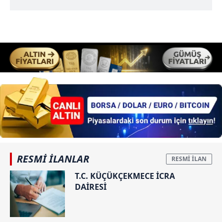
için Ayarlar butonuna tıklayabilir,
Çerez Bilgilendirme
Metnimizi
ziyaret edebilirsiniz.
6698 sayılı Kişisel Verilerin Korunması Kanunu uyarınca
hazırlanmış Aydınlatma Metnimizi okumak ve sitemizde
ilgili mevzuata uygun olarak kullanılan çerezlerle ilgili bilgi
almak için lütfen
tıklayınız
.
RESMİ İLANLAR
T.C. KÜÇÜKÇEKMECE İCRA
DAİRESİ