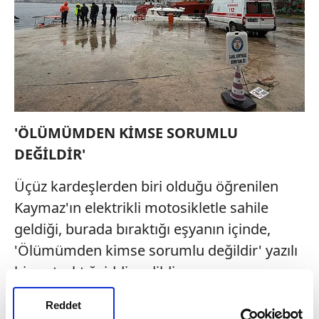
'ÖLÜMÜMDEN KİMSE SORUMLU
DEĞİLDİR'
Üçüz kardeşlerden biri olduğu öğrenilen
Kaymaz'ın elektrikli motosikletle sahile
geldiği, burada bıraktığı eşyanın içinde,
'Ölümümden kimse sorumlu değildir' yazılı
bir not çıktığı iddia edildi.
Reddet