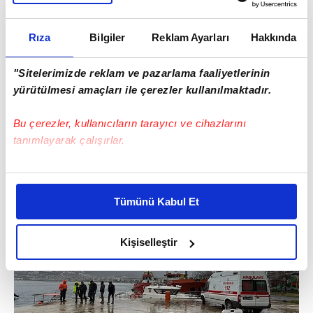
Rıza
Bilgiler
Reklam Ayarları
Hakkında
"Sitelerimizde reklam ve pazarlama faaliyetlerinin
yürütülmesi amaçları ile çerezler kullanılmaktadır.
Bu çerezler, kullanıcıların tarayıcı ve cihazlarını
tanımlayarak çalışırlar.
Bu çerezlere izin vermeniz halinde sizlere özel
kişiselleştirilmiş reklamlar sunabilir, sayfalarımızda sizlere
Tümünü Kabul Et
daha iyi reklam deneyimi yaşatabiliriz. Bunu yaparken
amacımızın size daha iyi bir reklam deneyimi sunmak
olduğunu ve sizlere en iyi içerikleri sunabilmek adına
Kişiselleştir
elimizden gelen çabayı gösterdiğimizi ve bu noktada,
reklamların maliyetlerimizi karşılamak noktasında tek gelir
kalemimiz olduğunu sizlere hatırlatmak isteriz.