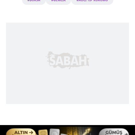
6698 sayılı Kişisel Verilerin Korunması Kanunu uyarınca
hazırlanmış Aydınlatma Metnimizi okumak ve sitemizde
ilgili mevzuata uygun olarak kullanılan çerezlerle ilgili bilgi
almak için lütfen
tıklayınız
.