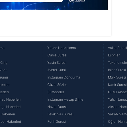
rsa
Yüzde Hesaplama
Vakıa Sures
Cuma Suresi
Espriler
Giriş
Yasin Suresi
Tekerlemele
rleri
Ayetel Kürsi
İhlas Suresi
urumu
İnstagram Dondurma
Mülk Suresi
remler
Güzel Sözler
Kadir Suresi
erleri
Bilmeceler
Gusül Abdes
ray Haberleri
İnstagram Hesap Silme
Yatsı Namazı
hçe Haberleri
Nazar Duası
Akşam Namaz
 Haberleri
Felak Nas Suresi
Sabah Namaz
por Haberleri
Fetih Suresi
Öğlen Namazı