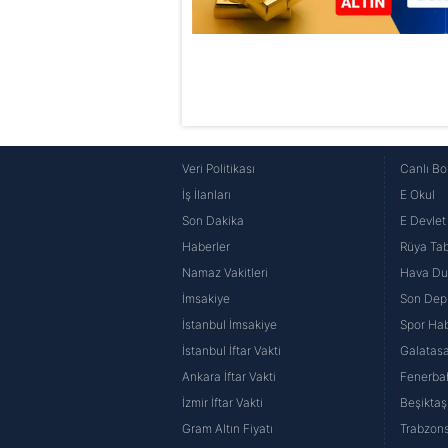
Veri Politikası
Canlı Bo
İş İlanları
E Okul
Son Dakika
E Devlet 
Haberler
Rüya Tabi
Namaz Vakitleri
Hava D
İmsakiye
Son Dep
İstanbul İmsakiye
Spor Hab
İstanbul İftar Vakti
Galatasa
Ankara İftar Vakti
Fenerba
İzmir İftar Vakti
Beşiktaş
Gram Altın Fiyatı
Trabzons