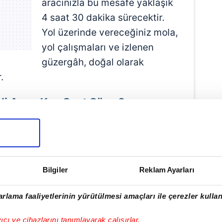
aracınızla bu mesafe yaklaşık
4 saat 30 dakika sürecektir.
Yol üzerinde vereceğiniz mola,
yol çalışmaları ve izlenen
güzergâh, doğal olarak
.
i Arası Kaç Saat Sürer?
cekseniz, yolculuğunuzu otobüsle
z. Birçok firmanın bu iki şehir merkezi
. Otobüs ile bu yolculuk yaklaşık 5 saat
Bilgiler
Reklam Ayarları
rlama faaliyetlerinin yürütülmesi amaçları ile çerezler kullan
yıcı ve cihazlarını tanımlayarak çalışırlar.