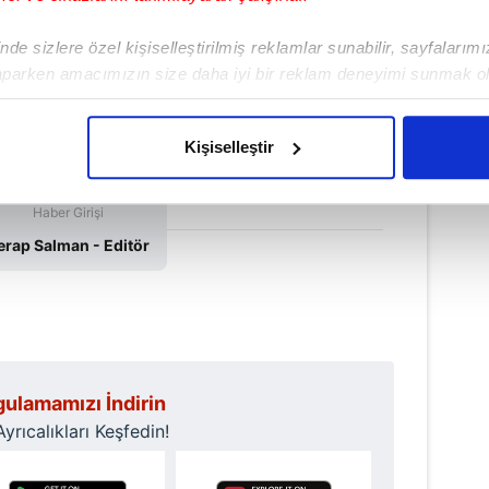
de sizlere özel kişiselleştirilmiş reklamlar sunabilir, sayfalarım
aparken amacımızın size daha iyi bir reklam deneyimi sunmak ol
imizden gelen çabayı gösterdiğimizi ve bu noktada, reklamların ma
olduğunu sizlere hatırlatmak isteriz.
Kişiselleştir
çerezlere izin vermedikleri takdirde, kullanıcılara hedefli reklaml
Haber Girişi
abilmek için İnternet Sitemizde kendimize ve üçüncü kişilere ait 
erap Salman - Editör
isel verileriniz işlenmekte olup gerekli olan çerezler bilgi toplum
 çerezler, sitemizin daha işlevsel kılınması ve kişiselleştirilmes
 yapılması, amaçlarıyla sınırlı olarak açık rızanız dahilinde kulla
aşağıda yer alan panel vasıtasıyla belirleyebilirsiniz. Çerezlere iliş
lgilendirme Metnimizi
ziyaret edebilirsiniz.
ulamamızı İndirin
rıcalıkları Keşfedin!
Korunması Kanunu uyarınca hazırlanmış Aydınlatma Metnimizi okum
 çerezlerle ilgili bilgi almak için lütfen
tıklayınız
.