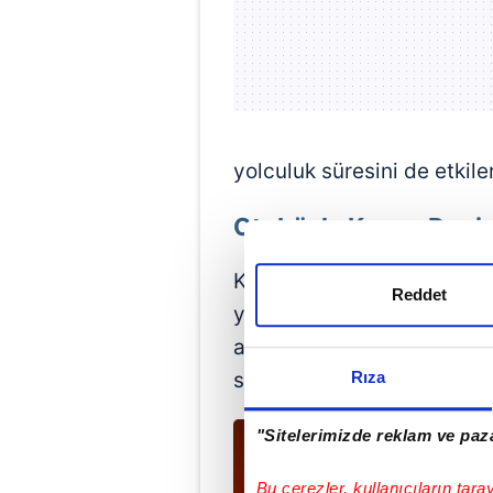
yolculuk süresini de etkiler
Otobüsle Konya Denizl
Konya'dan Denizli'ye gide
Reddet
yapmayı da düşünebilirsini
arasında sefer planı vardır
Rıza
sürecektir.
"Sitelerimizde reklam ve paza
Bu çerezler, kullanıcıların tara