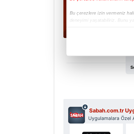
Bu çerezlere izin vermeniz halin
deneyimi yaşatabiliriz. Bunu y
içerikleri sunabilmek adına el
noktasında tek gelir kalemimiz 
Her halükârda, kullanıcılar, bu 
Sizlere daha iyi bir hizmet sun
S
çerezler vasıtasıyla çeşitli kiş
amacıyla kullanılmaktadır. Diğer
reklam/pazarlama faaliyetlerinin
Çerezlere ilişkin tercihlerinizi 
butonuna tıklayabilir,
Çerez Bi
Sabah.com.tr Uyg
Uygulamalara Özel Ay
6698 sayılı Kişisel Verilerin 
mevzuata uygun olarak kullanılan