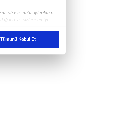
ızda sizlere daha iyi reklam
duğunu ve sizlere en iyi
liyetlerimizi karşılamak
Tümünü Kabul Et
ar gösterilmeyecektir."
çerezler kullanılmaktadır. Bu
u hizmetlerinin sunulması
i ve sizlere yönelik
nılacaktır.
kin detaylı bilgi için Ayarlar
ak ve sitemizde ilgili