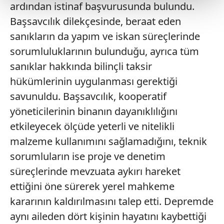
ardından istinaf başvurusunda bulundu.
Başsavcılık dilekçesinde, beraat eden
Her halükârda, kullanıcılar, bu çerezlere izin vermedikleri
takdirde, kullanıcılara hedefli reklamlar
sanıkların da yapım ve iskan süreçlerinde
gösterilmeyecektir."
sorumluluklarının bulunduğu, ayrıca tüm
sanıklar hakkında bilinçli taksir
Sizlere daha iyi bir hizmet sunabilmek için İnternet
hükümlerinin uygulanması gerektiği
Sitemizde kendimize ve üçüncü kişilere ait çerezler
kullanılmaktadır. Bu çerezler vasıtasıyla çeşitli kişisel
savunuldu. Başsavcılık, kooperatif
verileriniz işlenmekte olup gerekli olan çerezler bilgi
yöneticilerinin binanın dayanıklılığını
toplumu hizmetlerinin sunulması amacıyla
etkileyecek ölçüde yeterli ve nitelikli
kullanılmaktadır. Diğer çerezler, sitemizin daha işlevsel
malzeme kullanımını sağlamadığını, teknik
kılınması ve kişiselleştirilmesi ve sizlere yönelik
reklam/pazarlama faaliyetlerinin yapılması, amaçlarıyla
sorumluların ise proje ve denetim
sınırlı olarak açık rızanız dahilinde kullanılacaktır.
süreçlerinde mevzuata aykırı hareket
ettiğini öne sürerek yerel mahkeme
Çerezlere ilişkin tercihlerinizi aşağıda yer alan panel
kararının kaldırılmasını talep etti. Depremde
vasıtasıyla belirleyebilirsiniz. Çerezlere ilişkin detaylı bilgi
için Ayarlar butonuna tıklayabilir,
Çerez Bilgilendirme
aynı aileden dört kişinin hayatını kaybettiği