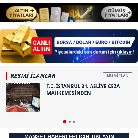
6698 sayılı Kişisel Verilerin Korunması Kanunu uyarınca
hazırlanmış Aydınlatma Metnimizi okumak ve sitemizde
ilgili mevzuata uygun olarak kullanılan çerezlerle ilgili bilgi
almak için lütfen
tıklayınız
.
RESMİ İLANLAR
T.C. İSTANBUL 31. ASLİYE CEZA
MAHKEMESİNDEN
MANŞET HABERLERİ İÇİN TIKLAYIN