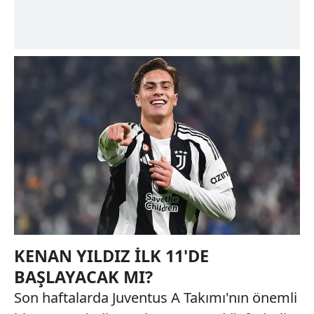
6698 sayılı Kişisel Verilerin Korunması Kanunu uyarınca
hazırlanmış Aydınlatma Metnimizi okumak ve sitemizde
ilgili mevzuata uygun olarak kullanılan çerezlerle ilgili bilgi
almak için lütfen
tıklayınız
.
KENAN YILDIZ İLK 11'DE
BAŞLAYACAK MI?
Son haftalarda Juventus A Takımı'nın önemli