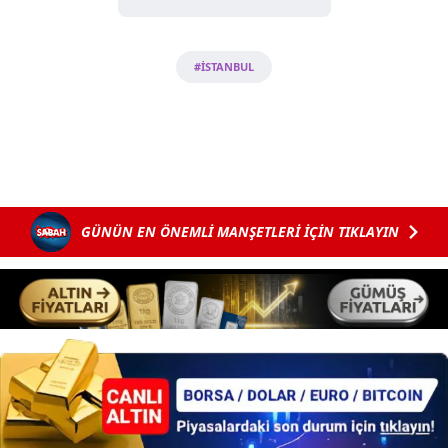
Sizlere daha iyi bir hizmet sunabilmek için İnternet
Sitemizde kendimize ve üçüncü kişilere ait çerezler
#İSTANBUL
kullanılmaktadır. Bu çerezler vasıtasıyla çeşitli kişisel
verileriniz işlenmekte olup gerekli olan çerezler bilgi
toplumu hizmetlerinin sunulması amacıyla
kullanılmaktadır. Diğer çerezler, sitemizin daha işlevsel
kılınması ve kişiselleştirilmesi ve sizlere yönelik
reklam/pazarlama faaliyetlerinin yapılması, amaçlarıyla
GÜNÜN EN ÖNEMLİ MANŞETLERİ İÇİN TIKLAYIN
sınırlı olarak açık rızanız dahilinde kullanılacaktır.
Çerezlere ilişkin tercihlerinizi aşağıda yer alan panel
vasıtasıyla belirleyebilirsiniz. Çerezlere ilişkin detaylı bilgi
için Ayarlar butonuna tıklayabilir,
Çerez Bilgilendirme
Metnimizi
ziyaret edebilirsiniz.
6698 sayılı Kişisel Verilerin Korunması Kanunu uyarınca
hazırlanmış Aydınlatma Metnimizi okumak ve sitemizde
ilgili mevzuata uygun olarak kullanılan çerezlerle ilgili bilgi