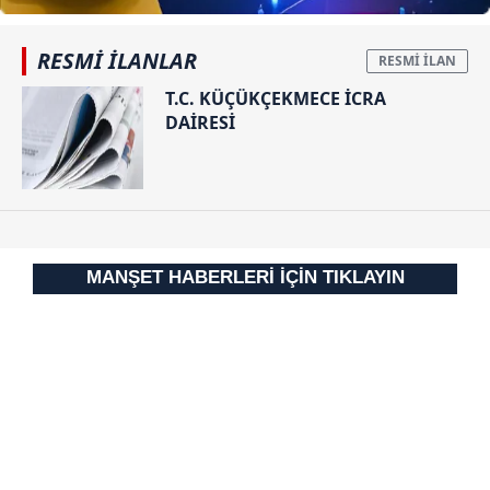
almak için lütfen
tıklayınız
.
RESMİ İLANLAR
T.C. KÜÇÜKÇEKMECE İCRA
DAİRESİ
MANŞET HABERLERİ İÇİN TIKLAYIN