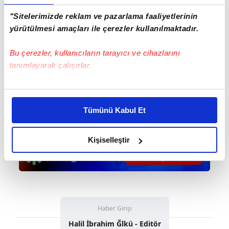
"Sitelerimizde reklam ve pazarlama faaliyetlerinin
yürütülmesi amaçları ile çerezler kullanılmaktadır.
Bu çerezler, kullanıcıların tarayıcı ve cihazlarını
tanımlayarak çalışırlar.
Bu çerezlere izin vermeniz halinde sizlere özel
kişiselleştirilmiş reklamlar sunabilir, sayfalarımızda sizlere
Tümünü Kabul Et
daha iyi reklam deneyimi yaşatabiliriz. Bunu yaparken
amacımızın size daha iyi bir reklam deneyimi sunmak
olduğunu ve sizlere en iyi içerikleri sunabilmek adına
Kişiselleştir
elimizden gelen çabayı gösterdiğimizi ve bu noktada,
reklamların maliyetlerimizi karşılamak noktasında tek gelir
kalemimiz olduğunu sizlere hatırlatmak isteriz.
Her halükârda, kullanıcılar, bu çerezlere izin vermedikleri
Haber Girişi
takdirde, kullanıcılara hedefli reklamlar
Halil İbrahim Ğlkü - Editör
gösterilmeyecektir."