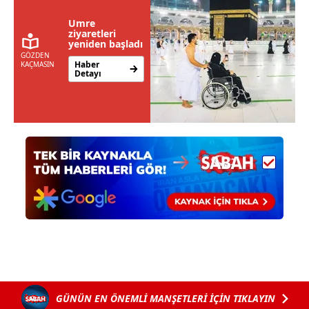
kullanılmaktadır. Diğer çerezler, sitemizin daha işlevsel
kılınması ve kişiselleştirilmesi ve sizlere yönelik
Umre
ziyaretleri
reklam/pazarlama faaliyetlerinin yapılması, amaçlarıyla
yeniden başladı
sınırlı olarak açık rızanız dahilinde kullanılacaktır.
Çerezlere ilişkin tercihlerinizi aşağıda yer alan panel
vasıtasıyla belirleyebilirsiniz. Çerezlere ilişkin detaylı bilgi
için Ayarlar butonuna tıklayabilir,
Çerez Bilgilendirme
Metnimizi
ziyaret edebilirsiniz.
6698 sayılı Kişisel Verilerin Korunması Kanunu uyarınca
hazırlanmış Aydınlatma Metnimizi okumak ve sitemizde
ilgili mevzuata uygun olarak kullanılan çerezlerle ilgili bilgi
almak için lütfen
tıklayınız
.
GÜNÜN EN ÖNEMLİ MANŞETLERİ İÇİN TIKLAYIN