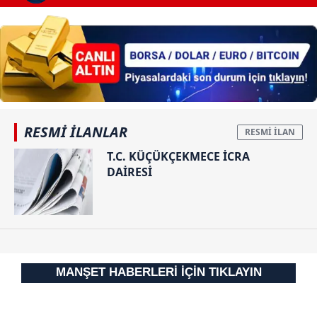
RESMİ İLANLAR
T.C. KÜÇÜKÇEKMECE İCRA
DAİRESİ
MANŞET HABERLERİ İÇİN TIKLAYIN