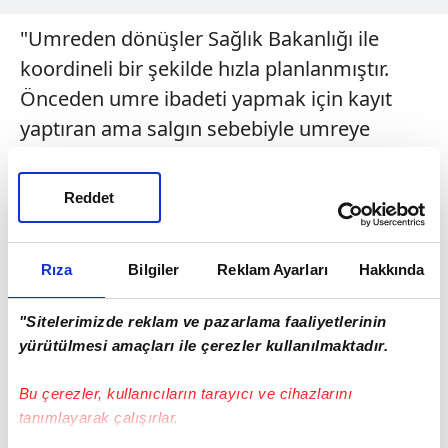
"Umreden dönüşler Sağlık Bakanlığı ile
koordineli bir şekilde hızla planlanmıştır.
Önceden umre ibadeti yapmak için kayıt
yaptıran ama salgın sebebiyle umreye
gidemeyen vatandaşlarımızın, özellikle 65
yaş üstü ve sokağa çıkamayan
Reddet
vatandaşlarımızın ücret iade işlemleri
evlerine hizmet götürülerek
Rıza
Bilgiler
Reklam Ayarları
Hakkında
gerçekleştirilmiştir. 2020 yılında hac
ibadetinin yapılıp yapılamayacağı
"Sitelerimizde reklam ve pazarlama faaliyetlerinin
hususunda Suudi Arabistan'ın ilgili
yürütülmesi amaçları ile çerezler kullanılmaktadır.
makamları ve İslam ülkeleri Hac ve Umre
Bu çerezler, kullanıcıların tarayıcı ve cihazlarını
Bakanları/Diyanet İşleri Başkanları ile
tanımlayarak çalışırlar.
istişarelerde bulunulmuştur. Salgının bu