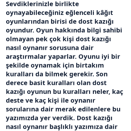
Sevdiklerinizle birlikte
oynayabileceğiniz eğlenceli kâğıt
oyunlarından birisi de dost kazığı
oyundur. Oyun hakkında bilgi sahibi
olmayan pek çok kişi dost kazığı
nasıl oynanır sorusuna dair
araştırmalar yaparlar. Oyunu iyi bir
şekilde oynamak için birtakım
kuralları da bilmek gerekir. Son
derece basit kuralları olan dost
kazığı oyunun bu kuralları neler, kaç
deste ve kaç kişi ile oynanır
sorularına dair merak edilenlere bu
yazımızda yer verdik. Dost kazığı
nasıl oynanır başlıklı yazımıza dair