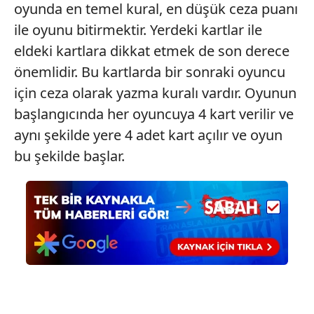
Çerezlere ilişkin tercihlerinizi aşağıda yer alan panel
oyunda en temel kural, en düşük ceza puanı
vasıtasıyla belirleyebilirsiniz. Çerezlere ilişkin detaylı bilgi
ile oyunu bitirmektir. Yerdeki kartlar ile
için Ayarlar butonuna tıklayabilir,
Çerez Bilgilendirme
eldeki kartlara dikkat etmek de son derece
Metnimizi
ziyaret edebilirsiniz.
önemlidir. Bu kartlarda bir sonraki oyuncu
6698 sayılı Kişisel Verilerin Korunması Kanunu uyarınca
için ceza olarak yazma kuralı vardır. Oyunun
hazırlanmış Aydınlatma Metnimizi okumak ve sitemizde
başlangıcında her oyuncuya 4 kart verilir ve
ilgili mevzuata uygun olarak kullanılan çerezlerle ilgili bilgi
aynı şekilde yere 4 adet kart açılır ve oyun
almak için lütfen
tıklayınız
.
bu şekilde başlar.