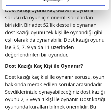
elimizden gelen çabayı gösterdiğimizi ve bu noktada,
Dost kazığı oyunu kaç deste ile oynanır
reklamların maliyetlerimizi karşılamak noktasında tek gelir
sorusu da oyun için önemli sorulardan
kalemimiz olduğunu sizlere hatırlatmak isteriz.
birisidir. Bir adet 52'lik deste ile oynanan
Her halükârda, kullanıcılar, bu çerezlere izin vermedikleri
dost kazığı oyunu tek kişi ile oynandığı gibi
takdirde, kullanıcılara hedefli reklamlar
eşli olarak da oynanabilir. Dost kazığı oyunu
gösterilmeyecektir."
ise 3,5, 7, 9 ya da 11 üzerinden
Sizlere daha iyi bir hizmet sunabilmek için İnternet
değerlendirilen bir oyundur.
Sitemizde kendimize ve üçüncü kişilere ait çerezler
kullanılmaktadır. Bu çerezler vasıtasıyla çeşitli kişisel
Dost Kazığı Kaç Kişi ile Oynanır?
verileriniz işlenmekte olup gerekli olan çerezler bilgi
Dost kazığı kaç kişi ile oynanır sorusu, oyun
toplumu hizmetlerinin sunulması amacıyla
kullanılmaktadır. Diğer çerezler, sitemizin daha işlevsel
hakkında merak edilen sorular arasındadır.
kılınması ve kişiselleştirilmesi ve sizlere yönelik
Sevdiklerinizle oynayabileceğiniz dost kazığı
reklam/pazarlama faaliyetlerinin yapılması, amaçlarıyla
oyunu 2, 3 veya 4 kişi ile oynanır. Dost kazığı
sınırlı olarak açık rızanız dahilinde kullanılacaktır.
oyununda kuralları bilmek önemlidir. Bu