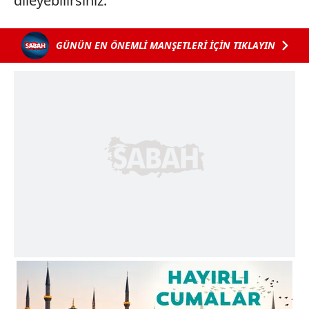
dileyebilirsiniz.
GÜNÜN EN ÖNEMLİ MANŞETLERİ İÇİN TIKLAYIN