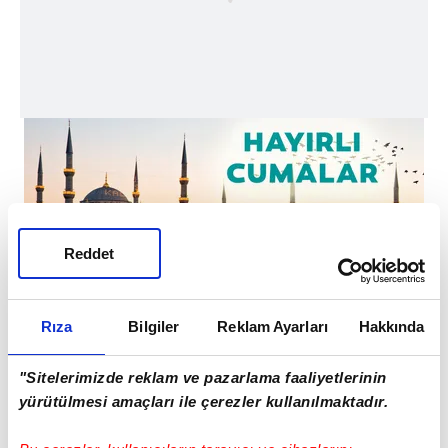
Reddet
Rıza
Bilgiler
Reklam Ayarları
Hakkında
Allah'ın nuruyla, ümmetini selamlayan gül
"Sitelerimizde reklam ve pazarlama faaliyetlerinin
yüzlü nur Peygamberin (s.a.v) şefaati
yürütülmesi amaçları ile çerezler kullanılmaktadır.
üzerimize olsun. Hayırlı Cumalar.