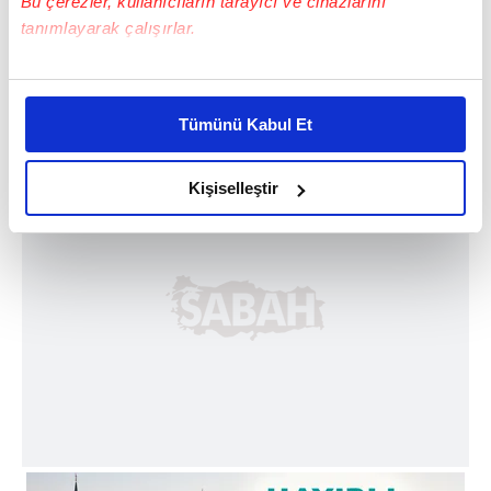
Bu çerezler, kullanıcıların tarayıcı ve cihazlarını
tanımlayarak çalışırlar.
Bu çerezlere izin vermeniz halinde sizlere özel
kişiselleştirilmiş reklamlar sunabilir, sayfalarımızda sizlere
Tümünü Kabul Et
daha iyi reklam deneyimi yaşatabiliriz. Bunu yaparken
amacımızın size daha iyi bir reklam deneyimi sunmak
olduğunu ve sizlere en iyi içerikleri sunabilmek adına
Kişiselleştir
elimizden gelen çabayı gösterdiğimizi ve bu noktada,
reklamların maliyetlerimizi karşılamak noktasında tek gelir
kalemimiz olduğunu sizlere hatırlatmak isteriz.
Her halükârda, kullanıcılar, bu çerezlere izin vermedikleri
takdirde, kullanıcılara hedefli reklamlar
gösterilmeyecektir."
Sizlere daha iyi bir hizmet sunabilmek için İnternet
Sitemizde kendimize ve üçüncü kişilere ait çerezler
kullanılmaktadır. Bu çerezler vasıtasıyla çeşitli kişisel