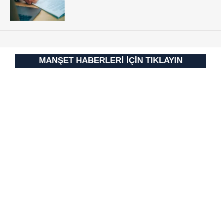
kullanılmaktadır. Bu çerezler vasıtasıyla çeşitli kişisel
verileriniz işlenmekte olup gerekli olan çerezler bilgi
toplumu hizmetlerinin sunulması amacıyla
kullanılmaktadır. Diğer çerezler, sitemizin daha işlevsel
kılınması ve kişiselleştirilmesi ve sizlere yönelik
MANŞET HABERLERİ İÇİN TIKLAYIN
reklam/pazarlama faaliyetlerinin yapılması, amaçlarıyla
sınırlı olarak açık rızanız dahilinde kullanılacaktır.
Çerezlere ilişkin tercihlerinizi aşağıda yer alan panel
vasıtasıyla belirleyebilirsiniz. Çerezlere ilişkin detaylı bilgi
için Ayarlar butonuna tıklayabilir,
Çerez Bilgilendirme
Metnimizi
ziyaret edebilirsiniz.
6698 sayılı Kişisel Verilerin Korunması Kanunu uyarınca
hazırlanmış Aydınlatma Metnimizi okumak ve sitemizde
ilgili mevzuata uygun olarak kullanılan çerezlerle ilgili bilgi
almak için lütfen
tıklayınız
.