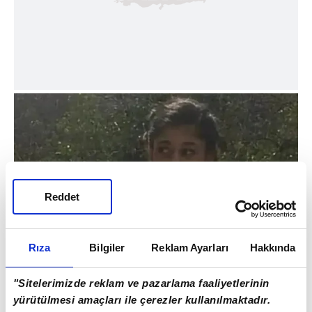
Reddet
Rıza
Bilgiler
Reklam Ayarları
Hakkında
"Sitelerimizde reklam ve pazarlama faaliyetlerinin
DAVA KARARA BAĞLANDI
yürütülmesi amaçları ile çerezler kullanılmaktadır.