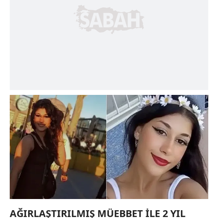
kullanılmaktadır. Bu çerezler vasıtasıyla çeşitli kişisel
verileriniz işlenmekte olup gerekli olan çerezler bilgi
toplumu hizmetlerinin sunulması amacıyla
kullanılmaktadır. Diğer çerezler, sitemizin daha işlevsel
kılınması ve kişiselleştirilmesi ve sizlere yönelik
reklam/pazarlama faaliyetlerinin yapılması, amaçlarıyla
sınırlı olarak açık rızanız dahilinde kullanılacaktır.
Çerezlere ilişkin tercihlerinizi aşağıda yer alan panel
vasıtasıyla belirleyebilirsiniz. Çerezlere ilişkin detaylı bilgi
için Ayarlar butonuna tıklayabilir,
Çerez Bilgilendirme
Metnimizi
ziyaret edebilirsiniz.
6698 sayılı Kişisel Verilerin Korunması Kanunu uyarınca
hazırlanmış Aydınlatma Metnimizi okumak ve sitemizde
ilgili mevzuata uygun olarak kullanılan çerezlerle ilgili bilgi
almak için lütfen
tıklayınız
.
AĞIRLAŞTIRILMIŞ MÜEBBET İLE 2 YIL