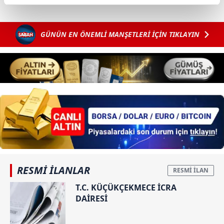
reklamların maliyetlerimizi karşılamak noktasında tek gelir
kalemimiz olduğunu sizlere hatırlatmak isteriz.
GÜNÜN EN ÖNEMLİ MANŞETLERİ İÇİN TIKLAYIN
Her halükârda, kullanıcılar, bu çerezlere izin vermedikleri
takdirde, kullanıcılara hedefli reklamlar
gösterilmeyecektir."
Sizlere daha iyi bir hizmet sunabilmek için İnternet
Sitemizde kendimize ve üçüncü kişilere ait çerezler
kullanılmaktadır. Bu çerezler vasıtasıyla çeşitli kişisel
verileriniz işlenmekte olup gerekli olan çerezler bilgi
toplumu hizmetlerinin sunulması amacıyla
kullanılmaktadır. Diğer çerezler, sitemizin daha işlevsel
kılınması ve kişiselleştirilmesi ve sizlere yönelik
RESMİ İLANLAR
reklam/pazarlama faaliyetlerinin yapılması, amaçlarıyla
T.C. KÜÇÜKÇEKMECE İCRA
sınırlı olarak açık rızanız dahilinde kullanılacaktır.
DAİRESİ
Çerezlere ilişkin tercihlerinizi aşağıda yer alan panel
vasıtasıyla belirleyebilirsiniz. Çerezlere ilişkin detaylı bilgi