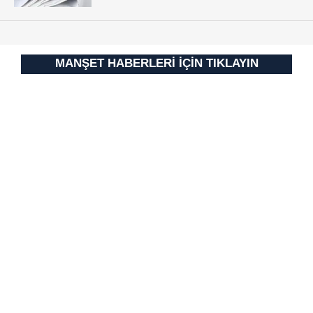
için Ayarlar butonuna tıklayabilir,
Çerez Bilgilendirme
Metnimizi
ziyaret edebilirsiniz.
MANŞET HABERLERİ İÇİN TIKLAYIN
6698 sayılı Kişisel Verilerin Korunması Kanunu uyarınca
hazırlanmış Aydınlatma Metnimizi okumak ve sitemizde
ilgili mevzuata uygun olarak kullanılan çerezlerle ilgili bilgi
almak için lütfen
tıklayınız
.