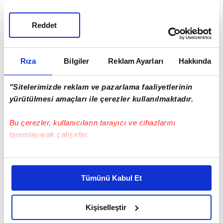
Reddet
Rıza
Bilgiler
Reklam Ayarları
Hakkında
"Sitelerimizde reklam ve pazarlama faaliyetlerinin
yürütülmesi amaçları ile çerezler kullanılmaktadır.
Bu çerezler, kullanıcıların tarayıcı ve cihazlarını
tanımlayarak çalışırlar.
Bu çerezlere izin vermeniz halinde sizlere özel
kişiselleştirilmiş reklamlar sunabilir, sayfalarımızda sizlere
Tümünü Kabul Et
#ÇORLU
#TEKİRDAĞ
daha iyi reklam deneyimi yaşatabiliriz. Bunu yaparken
amacımızın size daha iyi bir reklam deneyimi sunmak
olduğunu ve sizlere en iyi içerikleri sunabilmek adına
Kişiselleştir
elimizden gelen çabayı gösterdiğimizi ve bu noktada,