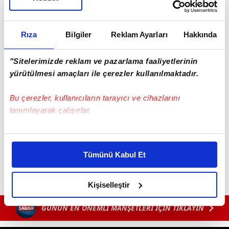
Rıza
Bilgiler
Reklam Ayarları
Hakkında
"Sitelerimizde reklam ve pazarlama faaliyetlerinin
yürütülmesi amaçları ile çerezler kullanılmaktadır.
Bu çerezler, kullanıcıların tarayıcı ve cihazlarını
tanımlayarak çalışırlar.
#İSTANBUL
#EYÜPSULTAN
Bu çerezlere izin vermeniz halinde sizlere özel
kişiselleştirilmiş reklamlar sunabilir, sayfalarımızda sizlere
Tümünü Kabul Et
daha iyi reklam deneyimi yaşatabiliriz. Bunu yaparken
amacımızın size daha iyi bir reklam deneyimi sunmak
olduğunu ve sizlere en iyi içerikleri sunabilmek adına
Kişiselleştir
elimizden gelen çabayı gösterdiğimizi ve bu noktada,
GÜNÜN EN ÖNEMLİ MANŞETLERİ İÇİN TIKLAYIN
reklamların maliyetlerimizi karşılamak noktasında tek gelir
kalemimiz olduğunu sizlere hatırlatmak isteriz.