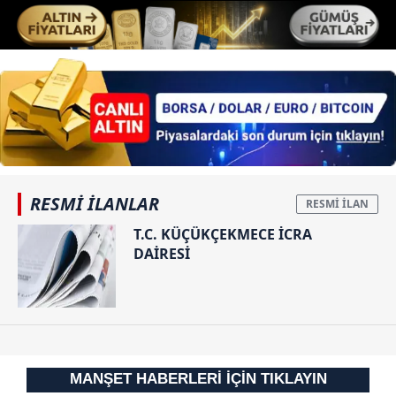
Her halükârda, kullanıcılar, bu çerezlere izin vermedikleri
takdirde, kullanıcılara hedefli reklamlar
gösterilmeyecektir."
Sizlere daha iyi bir hizmet sunabilmek için İnternet
Sitemizde kendimize ve üçüncü kişilere ait çerezler
kullanılmaktadır. Bu çerezler vasıtasıyla çeşitli kişisel
verileriniz işlenmekte olup gerekli olan çerezler bilgi
toplumu hizmetlerinin sunulması amacıyla
RESMİ İLANLAR
kullanılmaktadır. Diğer çerezler, sitemizin daha işlevsel
T.C. KÜÇÜKÇEKMECE İCRA
kılınması ve kişiselleştirilmesi ve sizlere yönelik
DAİRESİ
reklam/pazarlama faaliyetlerinin yapılması, amaçlarıyla
sınırlı olarak açık rızanız dahilinde kullanılacaktır.
Çerezlere ilişkin tercihlerinizi aşağıda yer alan panel
vasıtasıyla belirleyebilirsiniz. Çerezlere ilişkin detaylı bilgi
için Ayarlar butonuna tıklayabilir,
Çerez Bilgilendirme
MANŞET HABERLERİ İÇİN TIKLAYIN
Metnimizi
ziyaret edebilirsiniz.