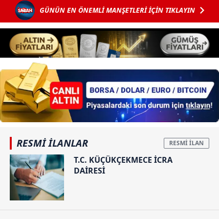
GÜNÜN EN ÖNEMLİ MANŞETLERİ İÇİN TIKLAYIN
RESMİ İLANLAR
T.C. KÜÇÜKÇEKMECE İCRA
DAİRESİ