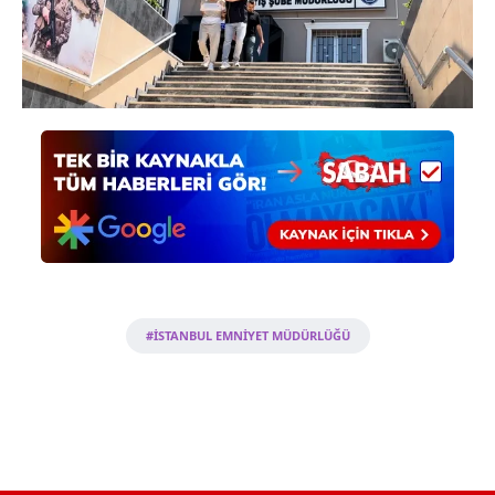
verileriniz işlenmekte olup gerekli olan çerezler bilgi
toplumu hizmetlerinin sunulması amacıyla
kullanılmaktadır. Diğer çerezler, sitemizin daha işlevsel
kılınması ve kişiselleştirilmesi ve sizlere yönelik
reklam/pazarlama faaliyetlerinin yapılması, amaçlarıyla
sınırlı olarak açık rızanız dahilinde kullanılacaktır.
Çerezlere ilişkin tercihlerinizi aşağıda yer alan panel
vasıtasıyla belirleyebilirsiniz. Çerezlere ilişkin detaylı bilgi
için Ayarlar butonuna tıklayabilir,
Çerez Bilgilendirme
Metnimizi
ziyaret edebilirsiniz.
6698 sayılı Kişisel Verilerin Korunması Kanunu uyarınca
#İSTANBUL EMNİYET MÜDÜRLÜĞÜ
hazırlanmış Aydınlatma Metnimizi okumak ve sitemizde
ilgili mevzuata uygun olarak kullanılan çerezlerle ilgili bilgi
almak için lütfen
tıklayınız
.