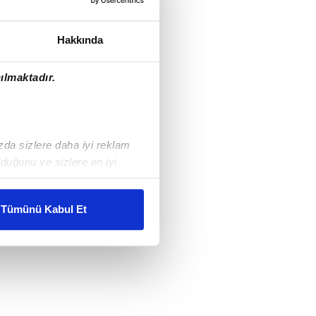
Hakkında
ılmaktadır.
ızda sizlere daha iyi reklam
duğunu ve sizlere en iyi
liyetlerimizi karşılamak
Tümünü Kabul Et
ar gösterilmeyecektir."
çerezler kullanılmaktadır. Bu
u hizmetlerinin sunulması
i ve sizlere yönelik
nılacaktır.