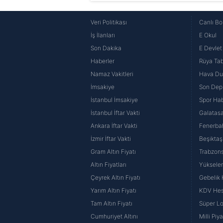
Veri Politikası
Canlı Bo
İş İlanları
E Okul
Son Dakika
E Devlet 
Haberler
Rüya Tabi
Namaz Vakitleri
Hava D
İmsakiye
Son Dep
İstanbul İmsakiye
Spor Hab
İstanbul İftar Vakti
Galatasa
Ankara İftar Vakti
Fenerba
İzmir İftar Vakti
Beşiktaş
Gram Altın Fiyatı
Trabzons
Altın Fiyatları
Yüksele
Çeyrek Altın Fiyatı
Gebelik
Yarım Altın Fiyatı
KDV He
Tam Altın Fiyatı
Süper Lo
Cumhuriyet Altını
Milli Pi