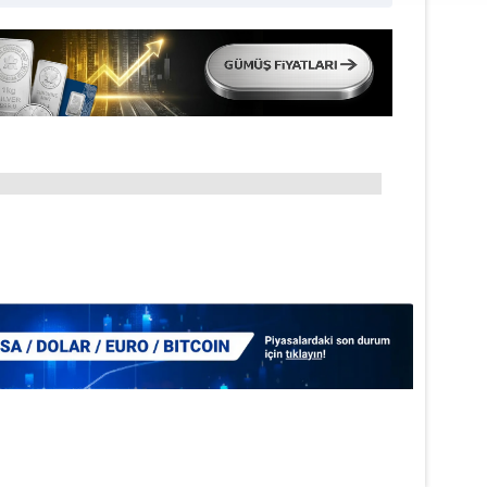
aşağıda yer alan panel vasıtasıyla belirleyebilirsiniz. Çerezlere iliş
lgilendirme Metnimizi
ziyaret edebilirsiniz.
Korunması Kanunu uyarınca hazırlanmış Aydınlatma Metnimizi okum
 çerezlerle ilgili bilgi almak için lütfen
tıklayınız
.