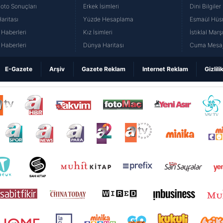
Loto Sonuçları
Erkek İsimleri
Dini Bilgiler
aritası
Yüzde Hesaplama
Esmaül Hüs
Haberleri
Kız İsimleri
İstiklal Marş
Haberleri
Dünya Haritası
Cuma Mesaj
E-Gazete
Arşiv
Gazete Reklam
Internet Reklam
Gizlili