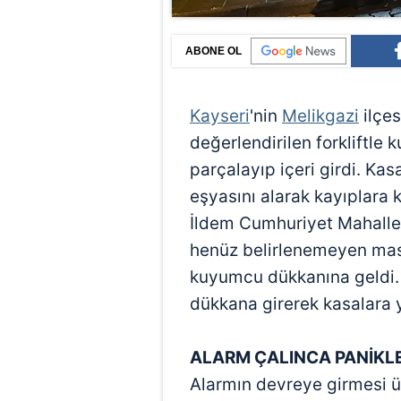
ABONE OL
Kayseri
'nin
Melikgazi
ilçes
değerlendirilen forkliftle
parçalayıp içeri girdi. Ka
eşyasını alarak kayıplara k
İldem Cumhuriyet Mahalles
henüz belirlenemeyen maske
kuyumcu dükkanına geldi. F
dükkana girerek kasalara 
ALARM ÇALINCA PANİKL
Alarmın devreye girmesi ü