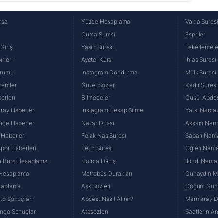
rsa
Yüzde Hesaplama
Vakıa Sures
Cuma Suresi
Espriler
Giriş
Yasin Suresi
Tekerlemele
rleri
Ayetel Kürsi
İhlas Suresi
urumu
İnstagram Dondurma
Mülk Suresi
remler
Güzel Sözler
Kadir Suresi
erleri
Bilmeceler
Gusül Abdes
ray Haberleri
İnstagram Hesap Silme
Yatsı Namazı
hçe Haberleri
Nazar Duası
Akşam Namaz
 Haberleri
Felak Nas Suresi
Sabah Namaz
por Haberleri
Fetih Suresi
Öğlen Namazı
n Burç Hesaplama
Hotmail Giriş
İkindi Namaz
 Hesaplama
Metrobüs Durakları
Günaydın Me
saplama
Aşk Sözleri
Doğum Günü
to Sonuçları
Abdest Nasıl Alınır?
Marmaray Du
yango Sonuçları
Atasözleri
Saatlerin A