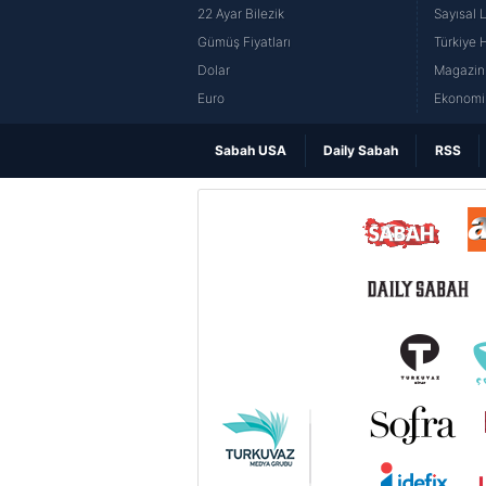
22 Ayar Bilezik
Sayısal 
Gümüş Fiyatları
Türkiye H
Dolar
Magazin 
Euro
Ekonomi 
Sabah USA
Daily Sabah
RSS