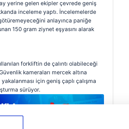
lay yerine gelen ekipler çevrede geniş
kkanda inceleme yaptı. İncelemelerde
a götüremeyeceğini anlayınca paniğe
unan 150 gram ziynet eşyasını alarak
lanılan forkliftin de çalıntı olabileceği
 Güvenlik kameraları mercek altına
n yakalanması için geniş çaplı çalışma
ruşturma sürüyor.