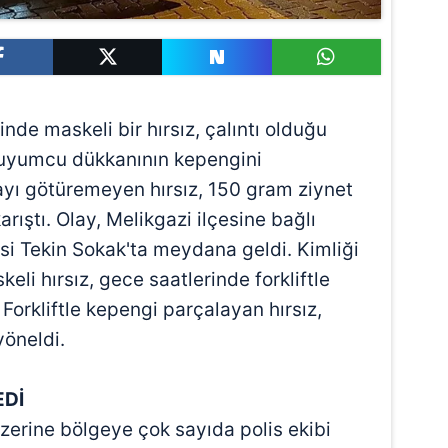
inde maskeli bir hırsız, çalıntı olduğu
 kuyumcu dükkanının kepengini
sayı götüremeyen hırsız, 150 gram ziynet
arıştı. Olay, Melikgazi ilçesine bağlı
i Tekin Sokak'ta meydana geldi. Kimliği
li hırsız, gece saatlerinde forkliftle
orkliftle kepengi parçalayan hırsız,
yöneldi.
EDİ
zerine bölgeye çok sayıda polis ekibi