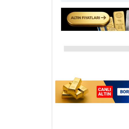
Çerezlere ilişkin tercihlerinizi 
butonuna tıklayabilir,
Çerez Bi
6698 sayılı Kişisel Verilerin 
mevzuata uygun olarak kullanılan