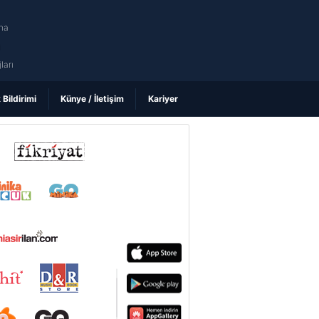
na
ı
ları
k Bildirimi
Künye / İletişim
Kariyer