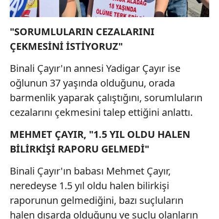
ilgili mevzuata uygun olarak kullanılan çerezlerle ilgili bilgi
almak için lütfen
tıklayınız
.
"SORUMLULARIN CEZALARIN
I
ÇEKMESİNİ İSTİYORUZ"
Binali Çayır'ın annesi Yadigar Çayır ise
oğlunun 37 yaşında olduğunu, orada
barmenlik yaparak çalıştığını, sorumluların
cezalarını çekmesini talep ettiğini anlattı.
MEHMET ÇAYIR, "1.5 YIL OLDU HALEN
BİLİRKİŞİ RAPORU GELMEDİ"
Binali Çayır'ın babası Mehmet Çayır,
neredeyse 1.5 yıl oldu halen bilirkişi
raporunun gelmediğini, bazı suçluların
halen dışarda olduğunu ve suçlu olanların