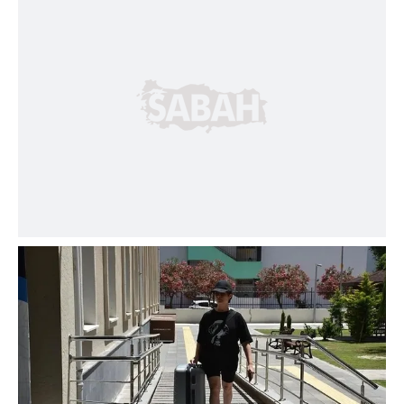
Sizlere daha iyi bir hizmet sunabilmek için İnternet
Sitemizde kendimize ve üçüncü kişilere ait çerezler
kullanılmaktadır. Bu çerezler vasıtasıyla çeşitli kişisel
verileriniz işlenmekte olup gerekli olan çerezler bilgi
toplumu hizmetlerinin sunulması amacıyla
kullanılmaktadır. Diğer çerezler, sitemizin daha işlevsel
kılınması ve kişiselleştirilmesi ve sizlere yönelik
reklam/pazarlama faaliyetlerinin yapılması, amaçlarıyla
sınırlı olarak açık rızanız dahilinde kullanılacaktır.
Çerezlere ilişkin tercihlerinizi aşağıda yer alan panel
vasıtasıyla belirleyebilirsiniz. Çerezlere ilişkin detaylı bilgi
için Ayarlar butonuna tıklayabilir,
Çerez Bilgilendirme
Metnimizi
ziyaret edebilirsiniz.
6698 sayılı Kişisel Verilerin Korunması Kanunu uyarınca
hazırlanmış Aydınlatma Metnimizi okumak ve sitemizde
ilgili mevzuata uygun olarak kullanılan çerezlerle ilgili bilgi