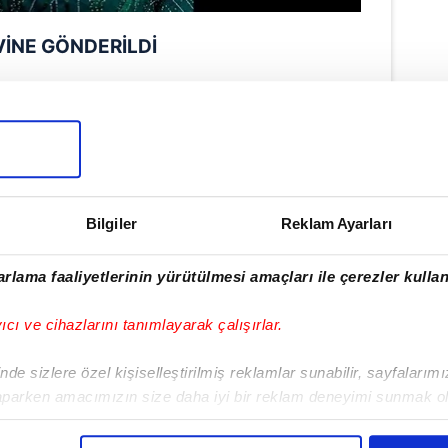
İNE GÖNDERİLDİ
eli, çıkarıldığı nöbetçi mahkemece
 tutuklanarak cezaevine gönderildi.
 sürdüğü öğrenildi.
Bilgiler
Reklam Ayarları
rlama faaliyetlerinin yürütülmesi amaçları ile çerezler kullan
yıcı ve cihazlarını tanımlayarak çalışırlar.
de sizlere özel kişiselleştirilmiş reklamlar sunabilir, sayfalarım
aparken amacımızın size daha iyi bir reklam deneyimi sunmak ol
imizden gelen çabayı gösterdiğimizi ve bu noktada, reklamların ma
olduğunu sizlere hatırlatmak isteriz.