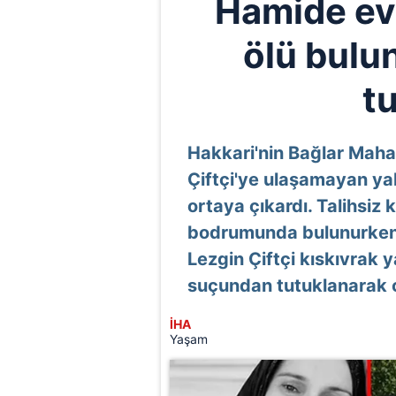
Hamide ev
ölü bulu
t
Hakkari'nin Bağlar Maha
Çiftçi'ye ulaşamayan yak
ortaya çıkardı. Talihsiz 
bodrumunda bulunurken ş
Lezgin Çiftçi kıskıvrak 
suçundan tutuklanarak c
İHA
Yaşam