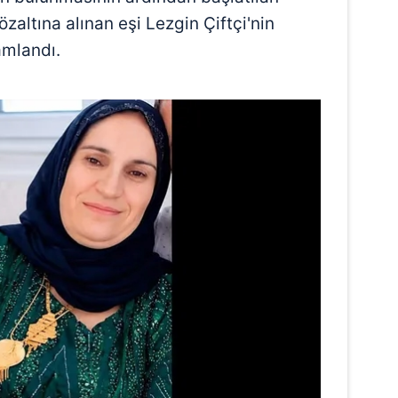
altına alınan eşi Lezgin Çiftçi'nin
amlandı.