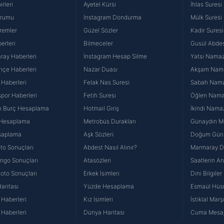
rleri
Ayetel Kürsi
İhlas Suresi
urumu
İnstagram Dondurma
Mülk Suresi
remler
Güzel Sözler
Kadir Suresi
erleri
Bilmeceler
Gusül Abdes
ray Haberleri
İnstagram Hesap Silme
Yatsı Namazı
hçe Haberleri
Nazar Duası
Akşam Namaz
 Haberleri
Felak Nas Suresi
Sabah Namaz
por Haberleri
Fetih Suresi
Öğlen Namazı
n Burç Hesaplama
Hotmail Giriş
İkindi Namaz
 Hesaplama
Metrobüs Durakları
Günaydın Me
saplama
Aşk Sözleri
Doğum Günü
to Sonuçları
Abdest Nasıl Alınır?
Marmaray Du
yango Sonuçları
Atasözleri
Saatlerin A
Loto Sonuçları
Erkek İsimleri
Dini Bilgiler
aritası
Yüzde Hesaplama
Esmaül Hüs
Haberleri
Kız İsimleri
İstiklal Marş
Haberleri
Dünya Haritası
Cuma Mesaj