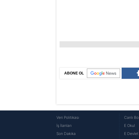
ABONE OL
Veri Politikası
Canlı Bo
İş İlanları
E Okul
Son Dakika
E Devlet 