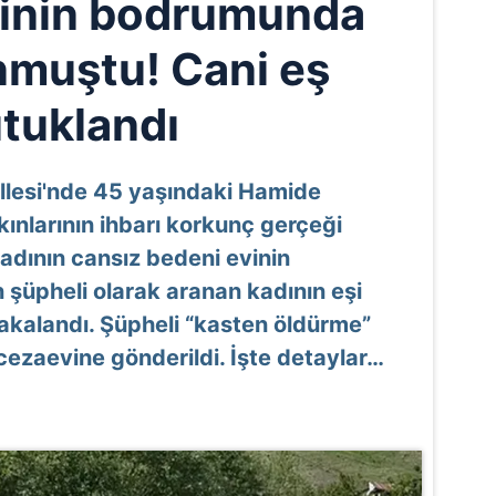
inin bodrumunda
nmuştu! Cani eş
utuklandı
llesi'nde 45 yaşındaki Hamide
ınlarının ihbarı korkunç gerçeği
kadının cansız bedeni evinin
üpheli olarak aranan kadının eşi
yakalandı. Şüpheli “kasten öldürme”
ezaevine gönderildi. İşte detaylar…