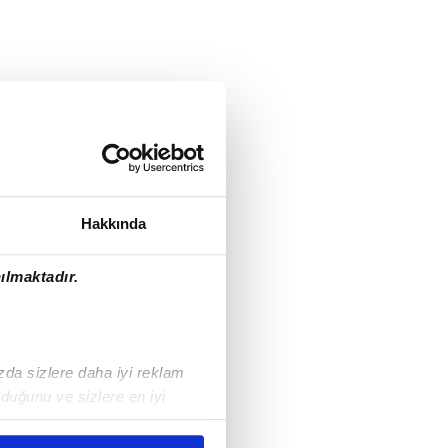
Hakkında
ılmaktadır.
ızda sizlere daha iyi reklam
duğunu ve sizlere en iyi
liyetlerimizi karşılamak