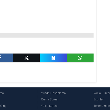
rsa
Yüzde Hesaplama
Vakıa Sures
Cuma Suresi
Espriler
Giriş
Yasin Suresi
Tekerlemele