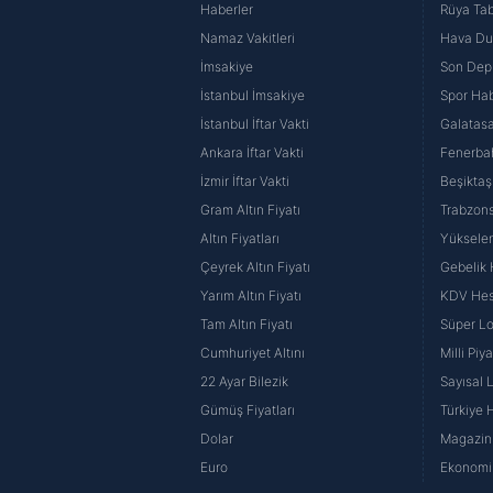
Haberler
Rüya Tabi
Namaz Vakitleri
Hava D
İmsakiye
Son Dep
İstanbul İmsakiye
Spor Hab
İstanbul İftar Vakti
Galatasa
Ankara İftar Vakti
Fenerba
İzmir İftar Vakti
Beşiktaş
Gram Altın Fiyatı
Trabzons
Altın Fiyatları
Yüksele
Çeyrek Altın Fiyatı
Gebelik
Yarım Altın Fiyatı
KDV He
Tam Altın Fiyatı
Süper Lo
Cumhuriyet Altını
Milli Pi
22 Ayar Bilezik
Sayısal 
Gümüş Fiyatları
Türkiye H
Dolar
Magazin 
Euro
Ekonomi 