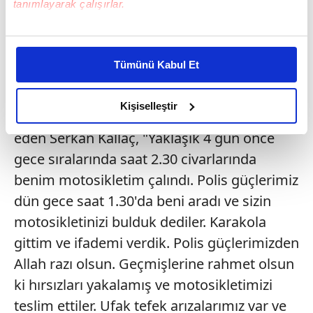
tanımlayarak çalışırlar.
"POLİS GÜÇLERİMİZDEN ALLAH RAZI
Bu çerezlere izin vermeniz halinde sizlere özel
OLSUN"
kişiselleştirilmiş reklamlar sunabilir, sayfalarımızda sizlere
Tümünü Kabul Et
daha iyi reklam deneyimi yaşatabiliriz. Bunu yaparken
amacımızın size daha iyi bir reklam deneyimi sunmak
Gece evinin önünden çalınan motosikleti
olduğunu ve sizlere en iyi içerikleri sunabilmek adına
Kişiselleştir
kısa sürede bulan polis ekiplerine teşekkür
elimizden gelen çabayı gösterdiğimizi ve bu noktada,
eden Serkan Kallaç, "Yaklaşık 4 gün önce
reklamların maliyetlerimizi karşılamak noktasında tek gelir
kalemimiz olduğunu sizlere hatırlatmak isteriz.
gece sıralarında saat 2.30 civarlarında
benim motosikletim çalındı. Polis güçlerimiz
Her halükârda, kullanıcılar, bu çerezlere izin vermedikleri
dün gece saat 1.30'da beni aradı ve sizin
takdirde, kullanıcılara hedefli reklamlar
motosikletinizi bulduk dediler. Karakola
gösterilmeyecektir."
gittim ve ifademi verdik. Polis güçlerimizden
Sizlere daha iyi bir hizmet sunabilmek için İnternet
Allah razı olsun. Geçmişlerine rahmet olsun
Sitemizde kendimize ve üçüncü kişilere ait çerezler
ki hırsızları yakalamış ve motosikletimizi
kullanılmaktadır. Bu çerezler vasıtasıyla çeşitli kişisel
teslim ettiler. Ufak tefek arızalarımız var ve
verileriniz işlenmekte olup gerekli olan çerezler bilgi