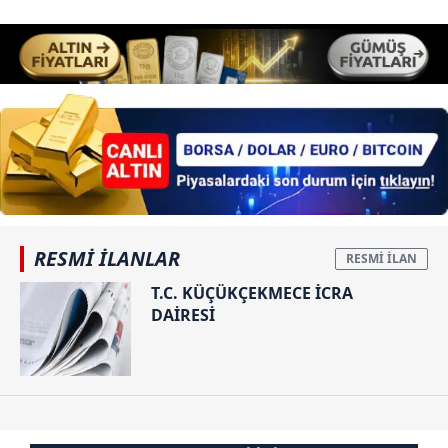
RESMİ İLANLAR
T.C. KÜÇÜKÇEKMECE İCRA
DAİRESİ