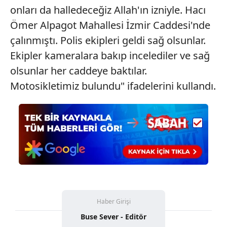
toplumu hizmetlerinin sunulması amacıyla
onları da halledeceğiz Allah'ın izniyle. Hacı
kullanılmaktadır. Diğer çerezler, sitemizin daha işlevsel
Ömer Alpagot Mahallesi İzmir Caddesi'nde
kılınması ve kişiselleştirilmesi ve sizlere yönelik
çalınmıştı. Polis ekipleri geldi sağ olsunlar.
reklam/pazarlama faaliyetlerinin yapılması, amaçlarıyla
Ekipler kameralara bakıp incelediler ve sağ
sınırlı olarak açık rızanız dahilinde kullanılacaktır.
olsunlar her caddeye baktılar.
Çerezlere ilişkin tercihlerinizi aşağıda yer alan panel
Motosikletimiz bulundu" ifadelerini kullandı.
vasıtasıyla belirleyebilirsiniz. Çerezlere ilişkin detaylı bilgi
için Ayarlar butonuna tıklayabilir,
Çerez Bilgilendirme
Metnimizi
ziyaret edebilirsiniz.
6698 sayılı Kişisel Verilerin Korunması Kanunu uyarınca
hazırlanmış Aydınlatma Metnimizi okumak ve sitemizde
ilgili mevzuata uygun olarak kullanılan çerezlerle ilgili bilgi
almak için lütfen
tıklayınız
.
Haber Girişi
Buse Sever - Editör