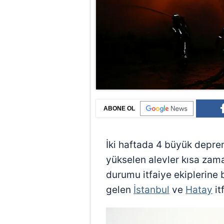
ABONE OL
İki haftada 4 büyük depre
yükselen alevler kısa zam
durumu itfaiye ekiplerine 
gelen
İstanbul
ve
Hatay
it