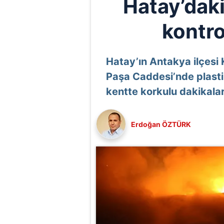
Hatay’dak
kontro
Hatay’ın Antakya ilçesi
Paşa Caddesi’nde plasti
kentte korkulu dakikala
Erdoğan ÖZTÜRK