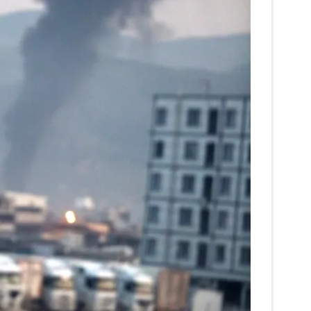
 çerezlerle ilgili bilgi almak için lütfen
tıklayınız
.