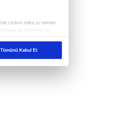
ızda sizlere daha iyi reklam
duğunu ve sizlere en iyi
liyetlerimizi karşılamak
Tümünü Kabul Et
ar gösterilmeyecektir."
çerezler kullanılmaktadır. Bu
u hizmetlerinin sunulması
i ve sizlere yönelik
nılacaktır.
kin detaylı bilgi için Ayarlar
ak ve sitemizde ilgili