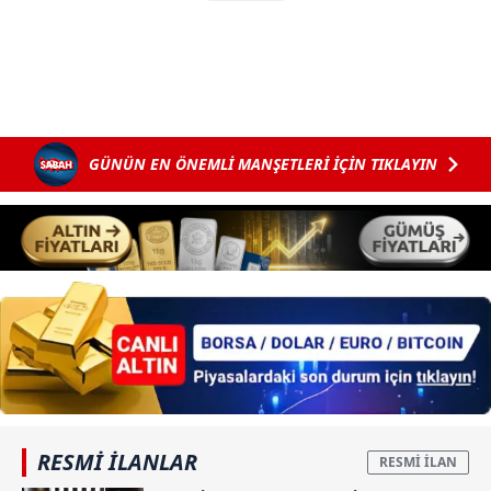
Çerezlere ilişkin tercihlerinizi aşağıda yer alan panel
vasıtasıyla belirleyebilirsiniz. Çerezlere ilişkin detaylı bilgi
için Ayarlar butonuna tıklayabilir,
Çerez Bilgilendirme
Metnimizi
ziyaret edebilirsiniz.
6698 sayılı Kişisel Verilerin Korunması Kanunu uyarınca
GÜNÜN EN ÖNEMLİ MANŞETLERİ İÇİN TIKLAYIN
hazırlanmış Aydınlatma Metnimizi okumak ve sitemizde
ilgili mevzuata uygun olarak kullanılan çerezlerle ilgili bilgi
almak için lütfen
tıklayınız
.
RESMİ İLANLAR