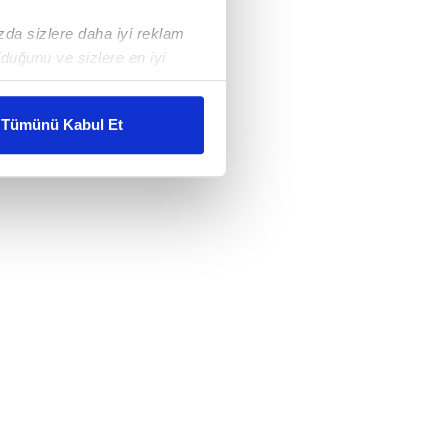
ızda sizlere daha iyi reklam
duğunu ve sizlere en iyi
liyetlerimizi karşılamak
Tümünü Kabul Et
ar gösterilmeyecektir."
çerezler kullanılmaktadır. Bu
u hizmetlerinin sunulması
i ve sizlere yönelik
nılacaktır.
kin detaylı bilgi için Ayarlar
ak ve sitemizde ilgili