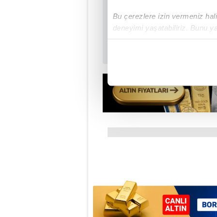
Bu çerezlere izin vermeniz halin
deneyimi yaşatabiliriz. Bunu y
içerikleri sunabilmek adına el
noktasında tek gelir kalemimiz 
Her halükârda, kullanıcılar, bu 
Sizlere daha iyi bir hizmet sun
çerezler vasıtasıyla çeşitli kiş
amacıyla kullanılmaktadır. Diğer
reklam/pazarlama faaliyetlerinin
Çerezlere ilişkin tercihlerinizi 
butonuna tıklayabilir,
Çerez Bi
6698 sayılı Kişisel Verilerin 
mevzuata uygun olarak kullanılan