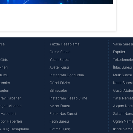
rsa
Yüzde Hesaplama
Vakıa Sures
Cuma Suresi
Espriler
Giriş
Yasin Suresi
Tekerlemele
rleri
Ayetel Kürsi
İhlas Suresi
urumu
İnstagram Dondurma
Mülk Suresi
remler
Güzel Sözler
Kadir Suresi
erleri
Bilmeceler
Gusül Abdes
ray Haberleri
İnstagram Hesap Silme
Yatsı Namazı
hçe Haberleri
Nazar Duası
Akşam Namaz
 Haberleri
Felak Nas Suresi
Sabah Namaz
por Haberleri
Fetih Suresi
Öğlen Namazı
n Burç Hesaplama
Hotmail Giriş
İkindi Namaz