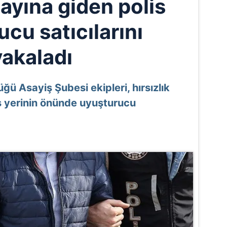
layına giden polis
cu satıcılarını
yakaladı
ğü Asayiş Şubesi ekipleri, hırsızlık
 iş yerinin önünde uyuşturucu