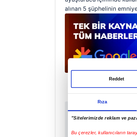
alınan 5 şüphelinin emniye
Reddet
Rıza
Sabah.com.tr Uyg
"Sitelerimizde reklam ve paza
Uygulamalara Özel Ay
Bu çerezler, kullanıcıların tara