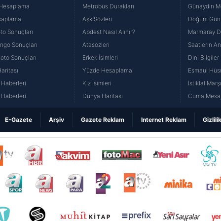
 Hesaplama
Metrobüs Durakları
Günaydın Me
saplama
Aşk Sözleri
Doğum Günü
to Sonuçları
Abdest Nasıl Alınır?
Marmaray Du
yango Sonuçları
Atasözleri
Saatlerin A
Loto Sonuçları
Erkek İsimleri
Dini Bilgiler
aritası
Yüzde Hesaplama
Esmaül Hüs
Haberleri
Kız İsimleri
İstiklal Marş
Haberleri
Dünya Haritası
Cuma Mesaj
E-Gazete
Arşiv
Gazete Reklam
Internet Reklam
Gizlili