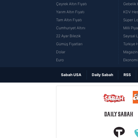
Çeyrek Altın Fiyatı
Gebelik
Yarım Altın Fiyatı
KDV He
Tam Altın Fiyatı
Süper Lo
Cumhuriyet Altını
Milli Pi
22 Ayar Bilezik
Sayısal 
Gümüş Fiyatları
Türkiye H
Dolar
Magazin 
Euro
Ekonomi 
Sabah USA
Daily Sabah
RSS