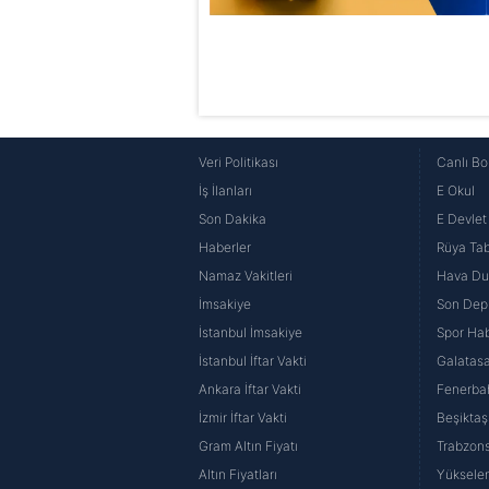
Veri Politikası
Canlı Bo
İş İlanları
E Okul
Son Dakika
E Devlet 
Haberler
Rüya Tabi
Namaz Vakitleri
Hava D
İmsakiye
Son Dep
İstanbul İmsakiye
Spor Hab
İstanbul İftar Vakti
Galatasa
Ankara İftar Vakti
Fenerba
İzmir İftar Vakti
Beşiktaş
Gram Altın Fiyatı
Trabzons
Altın Fiyatları
Yüksele