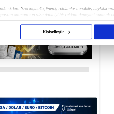
de sizlere özel kişiselleştirilmiş reklamlar sunabilir, sayfalarım
aparken amacımızın size daha iyi bir reklam deneyimi sunmak ol
imizden gelen çabayı gösterdiğimizi ve bu noktada, reklamların ma
olduğunu sizlere hatırlatmak isteriz.
Kişiselleştir
çerezlere izin vermedikleri takdirde, kullanıcılara hedefli reklaml
abilmek için İnternet Sitemizde kendimize ve üçüncü kişilere ait 
isel verileriniz işlenmekte olup gerekli olan çerezler bilgi toplum
 çerezler, sitemizin daha işlevsel kılınması ve kişiselleştirilmes
 yapılması, amaçlarıyla sınırlı olarak açık rızanız dahilinde kulla
aşağıda yer alan panel vasıtasıyla belirleyebilirsiniz. Çerezlere iliş
lgilendirme Metnimizi
ziyaret edebilirsiniz.
Korunması Kanunu uyarınca hazırlanmış Aydınlatma Metnimizi okum
 çerezlerle ilgili bilgi almak için lütfen
tıklayınız
.