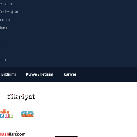
sajları
 Mesajları
rakları
nlamı
na
ı
ları
k Bildirimi
Künye / İletişim
Kariyer