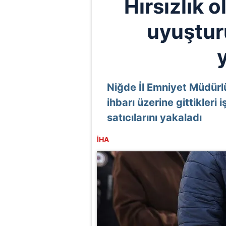
Hırsızlık o
uyuşturu
Niğde İl Emniyet Müdürlü
ihbarı üzerine gittikleri
satıcılarını yakaladı
İHA