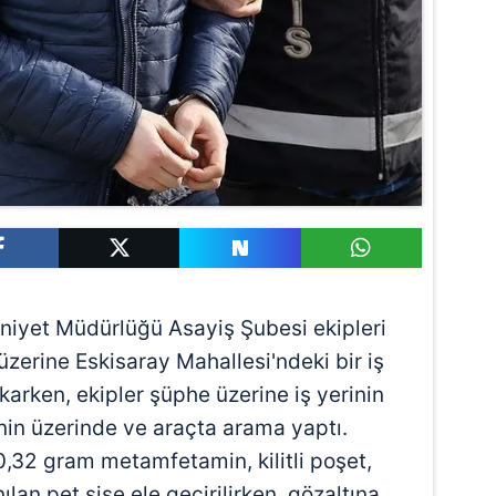
Emniyet Müdürlüğü Asayiş Şubesi ekipleri
ı üzerine Eskisaray Mahallesi'ndeki bir iş
çıkarken, ekipler şüphe üzerine iş yerinin
nin üzerinde ve araçta arama yaptı.
,32 gram metamfetamin, kilitli poşet,
lan pet şişe ele geçirilirken, gözaltına