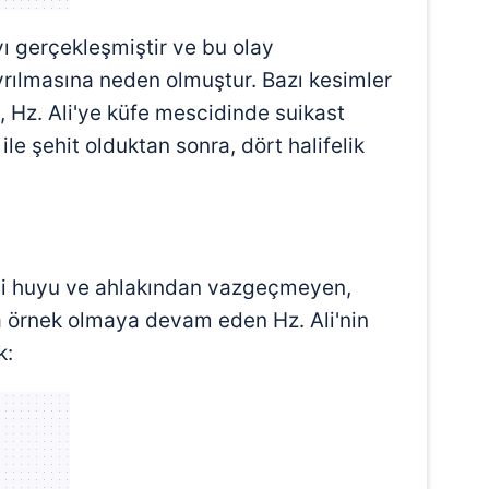
 çerezlerle ilgili bilgi almak için lütfen
tıklayınız
.
 gerçekleşmiştir ve bu olay
rılmasına neden olmuştur. Bazı kesimler
da, Hz. Ali'ye küfe mescidinde suikast
ile şehit olduktan sonra, dört halifelik
yi huyu ve ahlakından vazgeçmeyen,
örnek olmaya devam eden Hz. Ali'nin
k: