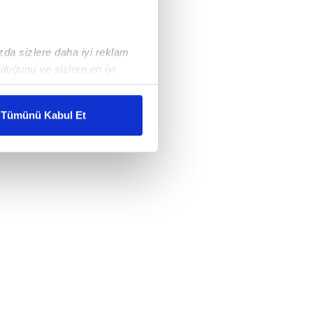
ızda sizlere daha iyi reklam
duğunu ve sizlere en iyi
liyetlerimizi karşılamak
Tümünü Kabul Et
ar gösterilmeyecektir."
çerezler kullanılmaktadır. Bu
u hizmetlerinin sunulması
i ve sizlere yönelik
nılacaktır.
kin detaylı bilgi için Ayarlar
ak ve sitemizde ilgili