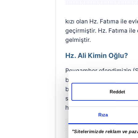
kızı olan Hz. Fatıma ile ev
geçirmiştir. Hz. Fatıma il
gelmiştir.
Hz. Ali Kimin Oğlu?
Peygamber efendimizin (SA
bilinmektedir. Hz. Osman'ı
başlamıştır. Bu dönemde İ
Reddet
sağlamıştır. Halifeliği süre
halifeliğini kabul etmediği
Rıza
"Sitelerimizde reklam ve paza