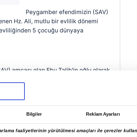
Peygamber efendimizin (SAV)
lenen Hz. Ali, mutlu bir evlilik dönemi
e evliliğinden 5 çocuğu dünyaya
V) amcası olan Ebu Talib'in oğlu olarak
n ardından halifelik dönemine
slam topraklarının genişlemesini
cinde bir grup insan Hz. Ali'nin
 için baskı yapmaya çalışmıştır.
Bilgiler
Reklam Ayarları
rlama faaliyetlerinin yürütülmesi amaçları ile çerezler kullan