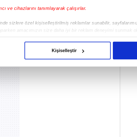
yıcı ve cihazlarını tanımlayarak çalışırlar.
de sizlere özel kişiselleştirilmiş reklamlar sunabilir, sayfalarım
aparken amacımızın size daha iyi bir reklam deneyimi sunmak ol
imizden gelen çabayı gösterdiğimizi ve bu noktada, reklamların ma
olduğunu sizlere hatırlatmak isteriz.
Kişiselleştir
çerezlere izin vermedikleri takdirde, kullanıcılara hedefli reklaml
abilmek için İnternet Sitemizde kendimize ve üçüncü kişilere ait 
isel verileriniz işlenmekte olup gerekli olan çerezler bilgi toplum
 çerezler, sitemizin daha işlevsel kılınması ve kişiselleştirilmes
 yapılması, amaçlarıyla sınırlı olarak açık rızanız dahilinde kulla
aşağıda yer alan panel vasıtasıyla belirleyebilirsiniz. Çerezlere iliş
lgilendirme Metnimizi
ziyaret edebilirsiniz.
Korunması Kanunu uyarınca hazırlanmış Aydınlatma Metnimizi okum