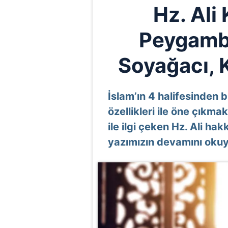
Hz. Ali 
Peygambe
Soyağacı, 
İslam’ın 4 halifesinden bi
özellikleri ile öne çıkm
ile ilgi çeken Hz. Ali hak
yazımızın devamını okuya