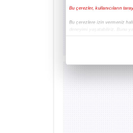
Bu çerezler, kullanıcıların tara
Bu çerezlere izin vermeniz halin
deneyimi yaşatabiliriz. Bunu y
içerikleri sunabilmek adına el
noktasında tek gelir kalemimiz 
Her halükârda, kullanıcılar, bu 
Sizlere daha iyi bir hizmet sun
çerezler vasıtasıyla çeşitli kiş
amacıyla kullanılmaktadır. Diğer
reklam/pazarlama faaliyetlerinin
Çerezlere ilişkin tercihlerinizi 
butonuna tıklayabilir,
Çerez Bi
6698 sayılı Kişisel Verilerin 