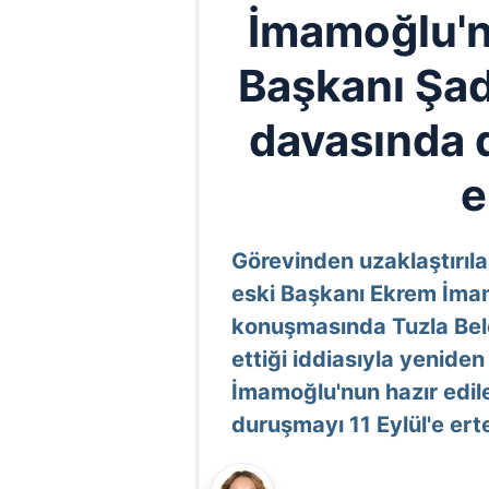
İmamoğlu'n
Başkanı Şad
davasında 
e
Görevinden uzaklaştırıla
eski Başkanı Ekrem İmam
konuşmasında Tuzla Bele
ettiği iddiasıyla yenid
İmamoğlu'nun hazır edil
duruşmayı 11 Eylül'e erte