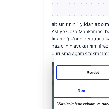
alt sınırının 1 yıldan az o
Asliye Ceza Mahkemesi ba
İmamoğlu'nun beraatına ka
Yazıcı'nın avukatının itir
duruşma açarak tekrar İma
Reddet
Rıza
"Sitelerimizde reklam ve paza