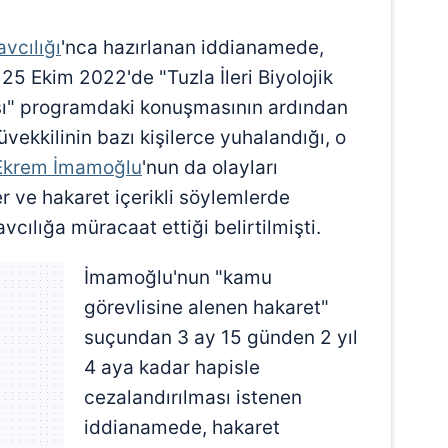
vcılığı
'nca hazırlanan iddianamede,
 25 Ekim 2022'de "Tuzla İleri Biyolojik
lışı" programdaki konuşmasının ardından
vekkilinin bazı kişilerce yuhalandığı, o
Ekrem İmamoğlu
'nun da olayları
er ve hakaret içerikli söylemlerde
cılığa müracaat ettiği belirtilmişti.
İmamoğlu'nun "kamu
görevlisine alenen hakaret"
suçundan 3 ay 15 günden 2 yıl
4 aya kadar hapisle
cezalandırılması istenen
iddianamede, hakaret