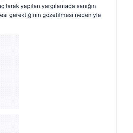
 çerezlerle ilgili bilgi almak için lütfen
tıklayınız
.
çılarak yapılan yargılamada sanığın
esi gerektiğinin gözetilmesi nedeniyle