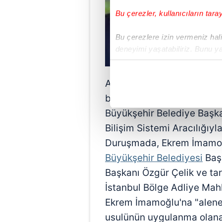
Bu çerezler, kullanıcıların tara
Bu çerezlere izin vermeniz halin
deneyimi yaşatabiliriz. Bunu y
içerikleri sunabilmek adına el
noktasında tek gelir kalemimiz 
Anadolu 16. Asliye Ceza 
Her halükârda, kullanıcılar, bu 
başka suçtan tutuklu olan 
Büyükşehir Belediye Başk
Sizlere daha iyi bir hizmet sun
Bilişim Sistemi Aracılığıy
çerezler vasıtasıyla çeşitli kiş
Duruşmada, Ekrem İmamoğ
amacıyla kullanılmaktadır. Diğer
reklam/pazarlama faaliyetlerinin
Büyükşehir Belediyesi
Başk
Başkanı Özgür Çelik ve ta
Çerezlere ilişkin tercihlerinizi 
İstanbul Bölge Adliye Mah
butonuna tıklayabilir,
Çerez Bi
Ekrem İmamoğlu'na "alene
6698 sayılı Kişisel Verilerin 
usulünün uygulanma olana