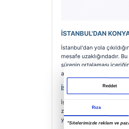
İSTANBUL'DAN KONY
İstanbul'dan yola çıkıldığ
mesafe uzaklığındadır. Bu
sürenin ortalaması içeriğ
aktarılmaktadır.
Reddet
İSTANBUL KONYA ARA
İstanbul Konya arası otobüs
Rıza
zaman diliminde tamamlana
yöntem hızlı trendir. Ardı
"Sitelerimizde reklam ve paza