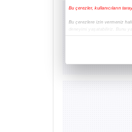
Bu çerezler, kullanıcıların tara
Bu çerezlere izin vermeniz halin
deneyimi yaşatabiliriz. Bunu y
içerikleri sunabilmek adına el
noktasında tek gelir kalemimiz 
Her halükârda, kullanıcılar, bu 
Sizlere daha iyi bir hizmet sun
çerezler vasıtasıyla çeşitli kiş
amacıyla kullanılmaktadır. Diğer
reklam/pazarlama faaliyetlerinin
Çerezlere ilişkin tercihlerinizi 
butonuna tıklayabilir,
Çerez Bi
6698 sayılı Kişisel Verilerin 