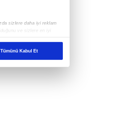
ızda sizlere daha iyi reklam
duğunu ve sizlere en iyi
liyetlerimizi karşılamak
Tümünü Kabul Et
ar gösterilmeyecektir."
çerezler kullanılmaktadır. Bu
u hizmetlerinin sunulması
i ve sizlere yönelik
nılacaktır.
kin detaylı bilgi için Ayarlar
ak ve sitemizde ilgili