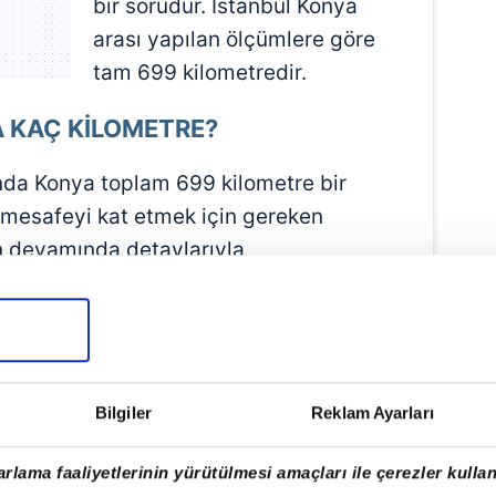
bir sorudur. İstanbul Konya
arası yapılan ölçümlere göre
tam 699 kilometredir.
A KAÇ KİLOMETRE?
ında Konya toplam 699 kilometre bir
 mesafeyi kat etmek için gereken
in devamında detaylarıyla
SI KAÇ SAAT?
, hızlı tren ve özel araç ile üç ayrı
Bilgiler
Reklam Ayarları
bilmektedir. Bunlardan en hızlı
ndan özel araç, daha sonra ise otobüstür.
rlama faaliyetlerinin yürütülmesi amaçları ile çerezler kullan