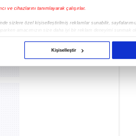
yıcı ve cihazlarını tanımlayarak çalışırlar.
de sizlere özel kişiselleştirilmiş reklamlar sunabilir, sayfalarım
aparken amacımızın size daha iyi bir reklam deneyimi sunmak ol
imizden gelen çabayı gösterdiğimizi ve bu noktada, reklamların ma
olduğunu sizlere hatırlatmak isteriz.
Kişiselleştir
çerezlere izin vermedikleri takdirde, kullanıcılara hedefli reklaml
abilmek için İnternet Sitemizde kendimize ve üçüncü kişilere ait 
isel verileriniz işlenmekte olup gerekli olan çerezler bilgi toplum
 çerezler, sitemizin daha işlevsel kılınması ve kişiselleştirilmes
 yapılması, amaçlarıyla sınırlı olarak açık rızanız dahilinde kulla
aşağıda yer alan panel vasıtasıyla belirleyebilirsiniz. Çerezlere iliş
lgilendirme Metnimizi
ziyaret edebilirsiniz.
Korunması Kanunu uyarınca hazırlanmış Aydınlatma Metnimizi okum