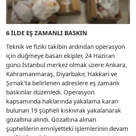
kılınması ve kişiselleştirilmesi ve sizlere yönelik
reklam/pazarlama faaliyetlerinin yapılması, amaçlarıyla
sınırlı olarak açık rızanız dahilinde kullanılacaktır.
6 İLDE EŞ ZAMANLI BASKIN
Çerezlere ilişkin tercihlerinizi aşağıda yer alan panel
vasıtasıyla belirleyebilirsiniz. Çerezlere ilişkin detaylı bilgi
Teknik ve fiziki takibin ardından operasyon
için Ayarlar butonuna tıklayabilir,
Çerez Bilgilendirme
için düğmeye basan ekipler, 24 Haziran
Metnimizi
ziyaret edebilirsiniz.
günü İstanbul merkez olmak üzere Ankara,
Kahramanmaraş, Diyarbakır, Hakkari ve
6698 sayılı Kişisel Verilerin Korunması Kanunu uyarınca
hazırlanmış Aydınlatma Metnimizi okumak ve sitemizde
Şırnak'ta belirlenen adreslere eş zamanlı
ilgili mevzuata uygun olarak kullanılan çerezlerle ilgili bilgi
baskınlar düzenledi. Operasyon
almak için lütfen
tıklayınız
.
kapsamında haklarında yakalama kararı
bulunan 19 şüpheli kıskıvrak yakalanarak
gözaltına alındı. Gözaltına alınan
şüphelilerin emniyetteki işlemlerinin devam