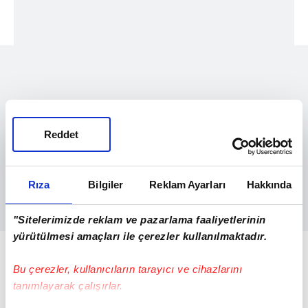
Reddet
Rıza
Bilgiler
Reklam Ayarları
Hakkında
"Sitelerimizde reklam ve pazarlama faaliyetlerinin
yürütülmesi amaçları ile çerezler kullanılmaktadır.
ECZACI KİMLİĞİNİ KULLANARAK YURT
DIŞINA KAÇIRDILAR
Bu çerezler, kullanıcıların tarayıcı ve cihazlarını
tanımlayarak çalışırlar.
Emniyetin takibi sonucu, şebekenin ilaç