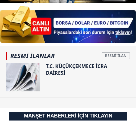
RESMİ İLANLAR
T.C. KÜÇÜKÇEKMECE İCRA
DAİRESİ
MANŞET HABERLERİ İÇİN TIKLAYIN