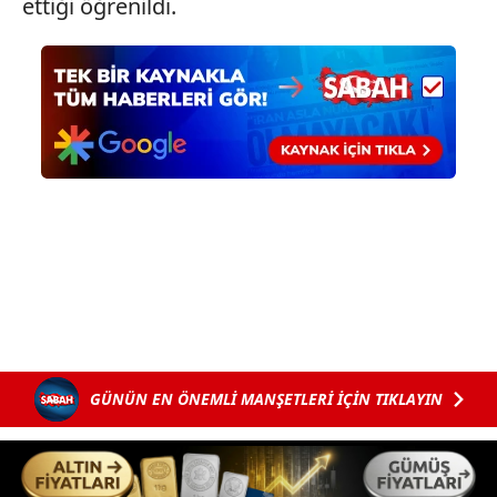
ettiği öğrenildi.
GÜNÜN EN ÖNEMLİ MANŞETLERİ İÇİN TIKLAYIN