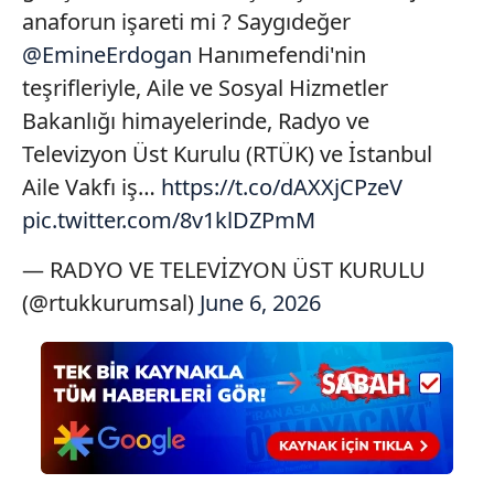
reklam/pazarlama faaliyetlerinin yapılması, amaçlarıyla
anaforun işareti mi ? Saygıdeğer
sınırlı olarak açık rızanız dahilinde kullanılacaktır.
@EmineErdogan
Hanımefendi'nin
teşrifleriyle, Aile ve Sosyal Hizmetler
Çerezlere ilişkin tercihlerinizi aşağıda yer alan panel
vasıtasıyla belirleyebilirsiniz. Çerezlere ilişkin detaylı bilgi
Bakanlığı himayelerinde, Radyo ve
için Ayarlar butonuna tıklayabilir,
Çerez Bilgilendirme
Televizyon Üst Kurulu (RTÜK) ve İstanbul
Metnimizi
ziyaret edebilirsiniz.
Aile Vakfı iş…
https://t.co/dAXXjCPzeV
pic.twitter.com/8v1klDZPmM
6698 sayılı Kişisel Verilerin Korunması Kanunu uyarınca
hazırlanmış Aydınlatma Metnimizi okumak ve sitemizde
— RADYO VE TELEVİZYON ÜST KURULU
ilgili mevzuata uygun olarak kullanılan çerezlerle ilgili bilgi
(@rtukkurumsal)
June 6, 2026
almak için lütfen
tıklayınız
.