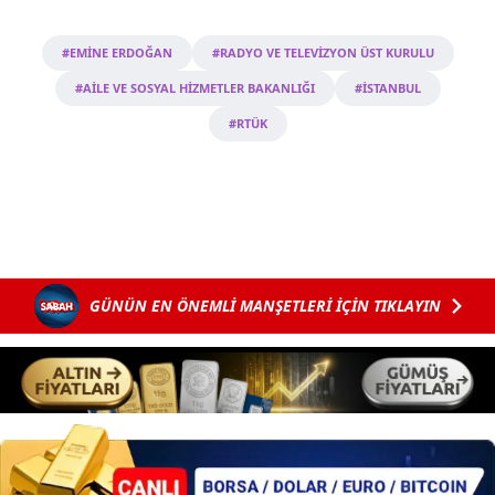
#EMİNE ERDOĞAN
#RADYO VE TELEVİZYON ÜST KURULU
#AİLE VE SOSYAL HİZMETLER BAKANLIĞI
#İSTANBUL
#RTÜK
GÜNÜN EN ÖNEMLİ MANŞETLERİ İÇİN TIKLAYIN