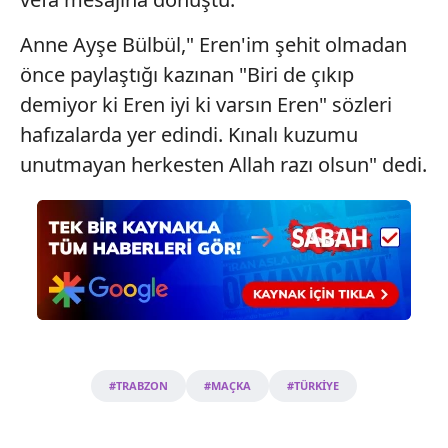
vasıtasıyla belirleyebilirsiniz. Çerezlere ilişkin detaylı bilgi
için Ayarlar butonuna tıklayabilir,
Çerez Bilgilendirme
Anne Ayşe Bülbül," Eren'im şehit olmadan
Metnimizi
ziyaret edebilirsiniz.
önce paylaştığı kazınan "Biri de çıkıp
demiyor ki Eren iyi ki varsın Eren" sözleri
6698 sayılı Kişisel Verilerin Korunması Kanunu uyarınca
hafızalarda yer edindi. Kınalı kuzumu
hazırlanmış Aydınlatma Metnimizi okumak ve sitemizde
ilgili mevzuata uygun olarak kullanılan çerezlerle ilgili bilgi
unutmayan herkesten Allah razı olsun" dedi.
almak için lütfen
tıklayınız
.
#TRABZON
#MAÇKA
#TÜRKİYE