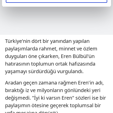
elimizden gelen çabayı gösterdiğimizi ve bu noktada,
reklamların maliyetlerimizi karşılamak noktasında tek gelir
kalemimiz olduğunu sizlere hatırlatmak isteriz.
Her halükârda, kullanıcılar, bu çerezlere izin vermedikleri
takdirde, kullanıcılara hedefli reklamlar
gösterilmeyecektir."
Türkiye'nin dört bir yanından yapılan
paylaşımlarda rahmet, minnet ve özlem
Sizlere daha iyi bir hizmet sunabilmek için İnternet
duyguları öne çıkarken, Eren Bülbül'ün
Sitemizde kendimize ve üçüncü kişilere ait çerezler
kullanılmaktadır. Bu çerezler vasıtasıyla çeşitli kişisel
hatırasının toplumun ortak hafızasında
verileriniz işlenmekte olup gerekli olan çerezler bilgi
yaşamayı sürdürdüğü vurgulandı.
toplumu hizmetlerinin sunulması amacıyla
kullanılmaktadır. Diğer çerezler, sitemizin daha işlevsel
Aradan geçen zamana rağmen Eren'in adı,
kılınması ve kişiselleştirilmesi ve sizlere yönelik
bıraktığı iz ve milyonların gönlündeki yeri
reklam/pazarlama faaliyetlerinin yapılması, amaçlarıyla
değişmedi. "İyi ki varsın Eren" sözleri ise bir
sınırlı olarak açık rızanız dahilinde kullanılacaktır.
paylaşımın ötesine geçerek toplumsal bir
Çerezlere ilişkin tercihlerinizi aşağıda yer alan panel
vefa mesajına dönüştü.