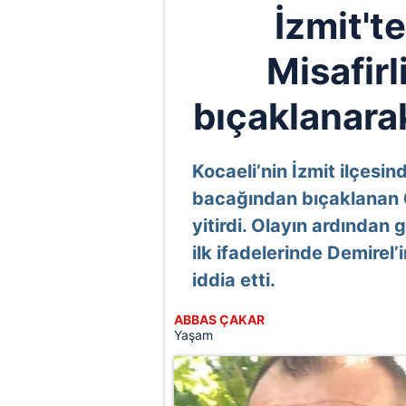
İzmit't
Misafirl
bıçaklanarak
Kocaeli’nin İzmit ilçesin
bacağından bıçaklanan 
yitirdi. Olayın ardından 
ilk ifadelerinde Demirel’
iddia etti.
ABBAS ÇAKAR
Yaşam