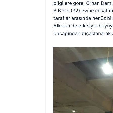
bilgilere göre, Orhan Demir
B.B.'nin (32) evine misafirl
taraflar arasında henüz bi
Alkolün de etkisiyle büyü
bacağından bıçaklanarak a