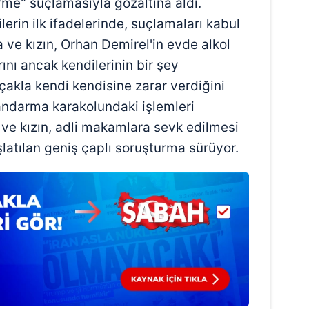
ürme" suçlamasıyla gözaltına aldı.
 çerezlerle ilgili bilgi almak için lütfen
tıklayınız
.
erin ilk ifadelerinde, suçlamaları kabul
a ve kızın, Orhan Demirel'in evde alkol
rını ancak kendilerinin bir şey
çakla kendi kendisine zarar verdiğini
. Jandarma karakolundaki işlemleri
e kızın, adli makamlara sevk edilmesi
aşlatılan geniş çaplı soruşturma sürüyor.