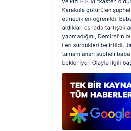
ve kızı B.B.'yi "kasten öld
mevzuata uygun olarak kullanılan
Karakola götürülen şüphelil
etmedikleri öğrenildi. Bab
aldıkları esnada tartıştıkla
yapmadığını, Demirel'in bı
ileri sürdükleri belirtildi
tamamlanan şüpheli baba v
bekleniyor. Olayla ilgili b