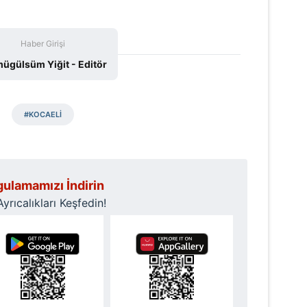
Haber Girişi
gülsüm Yiğit - Editör
#KOCAELİ
ulamamızı İndirin
rıcalıkları Keşfedin!