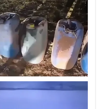
 çerezlerle ilgili bilgi almak için lütfen
tıklayınız
.