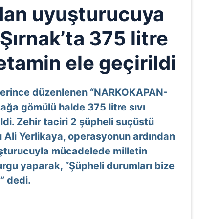
an uyuşturucuya
Şırnak’ta 375 litre
tamin ele geçirildi
plerince düzenlenen “NARKOKAPAN-
ağa gömülü halde 375 litre sıvı
di. Zehir taciri 2 şüpheli suçüstü
nı Ali Yerlikaya, operasyonun ardından
şturucuyla mücadelede milletin
urgu yaparak, “Şüpheli durumları bize
” dedi.