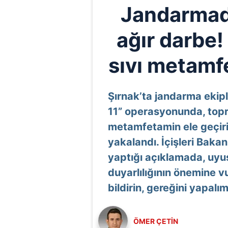
Jandarmad
ağır darbe! 
sıvı metamfe
Şırnak’ta jandarma eki
11” operasyonunda, topr
metamfetamin ele geçiril
yakalandı. İçişleri Baka
yaptığı açıklamada, uyu
duyarlılığının önemine v
bildirin, gereğini yapalım
ÖMER ÇETİN